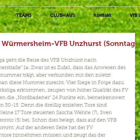
TEAMS
CLUBHAUS
Kontakt
VfB 
V Würmersheim-VFB Unzhurst (Sonntag
iga geht die Reise des VFB Unzhurst nach 
straße“ 1a. Zwar ist es Zufall, dass das Anwesen des 
ummer trägt, aber verbunden mit den zuletzt 
man diese Nummer zurecht. Vier Siege in Folge dazu 
irksliga erklommen, zeugen von hoher Qualität des FV 
n die „Nordbadener“ 24 Punkte ein, bemerkenswert 
on 30-15. Denn die dreißig erzielten Tore sind 
Alleine 17 Tore steuerten Sascha Wehrle (7), Sven 
vic (5) bei. Schon dies belegt, dass auf den VFB 
ommt. Auf der anderen Seite hat der FV 
tore hinnehmen müssen und zeugt das der 