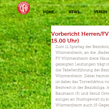
HOME
NEWS
VEREIN
Vorbericht Herren/F
15.00 Uhr)
Zum 11.Spieltag der Bezirksl
Würmersheim, an die „Badener
FV Würmersheim diese Hausn
gezeigten Leistungen trägt 
die Tabellenführung der Bez
Würmersheim. Dabei heimste
ist dabei das Torverhältnis v
Bestwert in der Bezirksliga. 
Baumann (5) und Senid Omero
einiges an Sturmgewalt zu k
Würmersheim auch 15 Gegen