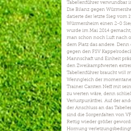
Tabellenführer verwundbar i
Die Bilanz gegen Würmershei
datierte der letzte Sieg vom 
Würmersheim einen 2-0 Sieg 
wurde im Mai 2014 gemacht, 
man schon noch Luft nach obe
dem Platz das andere. Denn d
gegen den FSV Kappelrodeck 
Mannschaft und Einheit präse
den Zweikampfwerten extrem
Tabellenführer braucht will
Wenngleich der momentane „Kl
Trainer Carsten Neff mit se
zu werten wäre, denn schlie
Verlustpunktfrei. Auf der an
der Anschluss an das Tabelle
sind die Sorgenfalten von 
Rettig wieder größer geworde
Hornung verletzungsbedingt