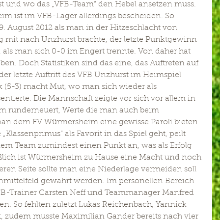
st und wo das „VFB-Team“ den Hebel ansetzen muss. 
m ist im VFB-Lager allerdings bescheiden. So 
19. August 2012 als man in der Hitzeschlacht von 
mit nach Unzhurst brachte, der letzte Punktgewinn 
als man sich 0-0 im Engert trennte. Von daher hat 
n. Doch Statistiken sind das eine, das Auftreten auf 
er letzte Auftritt des VFB Unzhurst im Heimspiel 
(5-3) macht Mut, wo man sich wieder als 
ntierte. Die Mannschaft zeigte vor sich vor allem in 
 runderneuert, Werte die man auch beim 
 man dem FV Würmersheim eine gewisse Paroli bieten. 
assenprimus“ als Favorit in das Spiel geht, peilt 
inem Team zumindest einen Punkt an, was als Erfolg 
ßlich ist Würmersheim zu Hause eine Macht und noch 
deren Seite sollte man eine Niederlage vermeiden soll 
nmittelfeld gewahrt werden. Im personellen Bereich 
VFB-Trainer Carsten Neff und Teammanager Manfred 
n. So fehlten zuletzt Lukas Reichenbach, Yannick 
, zudem musste Maximilian Gander bereits nach vier 