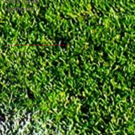
//Nix los in
//Aufgebrauchtes
Unzhurst//
Glück und ein
Endspiel, das keines
war//
Juli 2026
(1)
1 Beitrag
Juni 2026
(3)
3 Beiträge
Mai 2026
(4)
4 Beiträge
April 2026
(4)
4 Beiträge
März 2026
(5)
5 Beiträge
Dezember 2025
(5)
5 Beiträge
November 2025
(4)
4 Beiträge
Oktober 2025
(4)
4 Beiträge
September 2025
(7)
7 Beiträge
August 2025
(6)
6 Beiträge
Juli 2025
(1)
1 Beitrag
Juni 2025
(2)
2 Beiträge