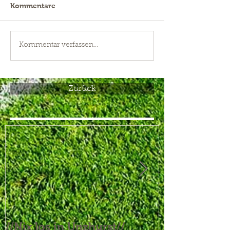
Kommentare
Kommentar verfassen...
Zurück
//Nix los in Unzhurst//
//Aufgebrau