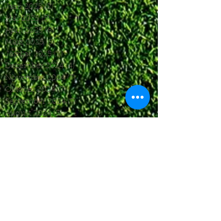
Juni 2025
(2)
2 Beiträge
Mai 2025
(5)
5 Beiträge
April 2025
(6)
6 Beiträge
März 2025
(5)
5 Beiträge
Januar 2025
(3)
3 Beiträge
Dezember 2024
(4)
4 Beiträge
November 2024
(7)
7 Beiträge
Oktober 2024
(7)
7 Beiträge
September 2024
(7)
7 Beiträge
August 2024
(3)
3 Beiträge
Juni 2024
(4)
4 Beiträge
Mai 2024
(5)
5 Beiträge
April 2024
(4)
4 Beiträge
März 2024
(4)
4 Beiträge
Februar 2024
(1)
1 Beitrag
November 2023
(8)
8 Beiträge
Oktober 2023
(12)
12 Beiträge
September 2023
(10)
10 Beiträge
August 2023
(7)
7 Beiträge