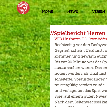
HOME
NEWS
VEREIN
//Spielbericht Herren
VFB Unzhurst-FC Ottenhöfen 
Rechtzeitig vor den Derbywo
Gegner), scheint Unzhurst na
kommen und gewann aufgrund
Bis zur 20.Minute war das S
auszumachen waren. Das ers
notiert werden, als Unzhurs
scheiterte. Vorausgegangen 
mustergültig serviert wurde.
und verlagerten das Spiel w
Spiel auf einem guten Nivea
Nach dem Seitenwechsel kam 