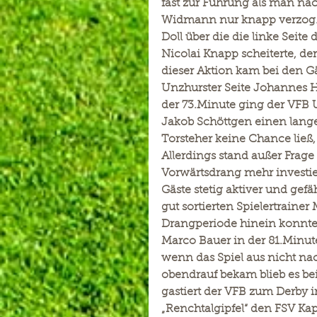
fast zur Führung als man na
Widmann nur knapp verzog. Ä
Doll über die die linke Seit
Nicolai Knapp scheiterte, d
dieser Aktion kam bei den Gä
Unzhurster Seite Johannes 
der 73.Minute ging der VFB 
Jakob Schöttgen einen lang
Torsteher keine Chance ließ,
Allerdings stand außer Frage
Vorwärtsdrang mehr investier
Gäste stetig aktiver und gef
gut sortierten Spielertraine
Drangperiode hinein konnte 
Marco Bauer in der 81.Minut
wenn das Spiel aus nicht n
obendrauf bekam blieb es 
gastiert der VFB zum Derby 
„Renchtalgipfel“ den FSV K