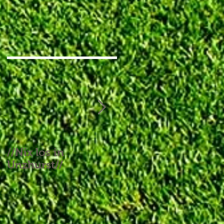
//Nix los in
//Aufgebrauchtes
Unzhurst//
Glück und ein
Endspiel, das keines
war//