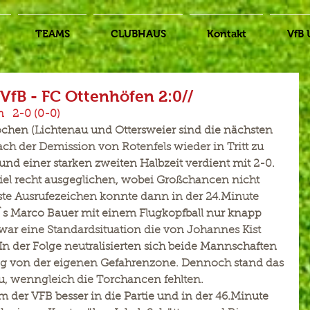
TEAMS
CLUBHAUS
Kontakt
VfB 
 VfB - FC Ottenhöfen 2:0//
  2-0 (0-0)
chen (Lichtenau und Ottersweier sind die nächsten 
ch der Demission von Rotenfels wieder in Tritt zu 
 einer starken zweiten Halbzeit verdient mit 2-0. 
piel recht ausgeglichen, wobei Großchancen nicht 
te Ausrufezeichen konnte dann in der 24.Minute 
t`s Marco Bauer mit einem Flugkopfball nur knapp 
war eine Standardsituation die von Johannes Kist 
 In der Folge neutralisierten sich beide Mannschaften 
eg von der eigenen Gefahrenzone. Dennoch stand das 
u, wenngleich die Torchancen fehlten.
der VFB besser in die Partie und in der 46.Minute 