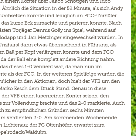
ch einem Konter über Jakob Schöttgen und Rico 
hnlich die Situation in der 52.Minute, als sich Andy 
e durchsetzen konnte und lediglich an FCO-Torhüter 
er das kurze Eck zumachte und parieren konnte. Nach 
sten Torjäger Dennis Golly ins Spiel, während auf 
Hodapp und Jan Metzinger eingewechselt wurden. In 
Unzhurst dann etwas überraschend in Führung, als 
en Ball per Kopf verlängern konnte und dem FCO 
 da der Ball eine komplett andere Richtung nahm. 
 das dieses 1-0 verdient war, da man nun im 
te als der FCO. In der weiteren Spielfolge wurden die 
ährlicher in den Aktionen, doch hielt der VFB um den 
r Marko Kesch dem Druck Stand. Genau in diese 
der VFB einen lupenreinen Konter setzen, den 
e zur Vollendung brachte und das 2-0 markierte. Auch 
ach zu empfindlichen Gründen sechs Minuten 
beim verdienten 2-0. Am kommenden Wochenende 
in Lichtenau; der FC Ottenhöfen erwartet zum 
appelrodeck/Waldulm.