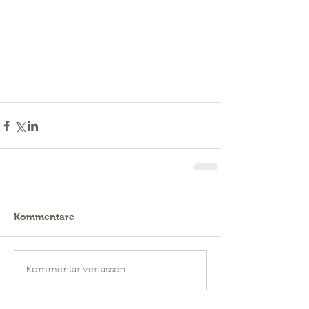
Kommentare
Kommentar verfassen...