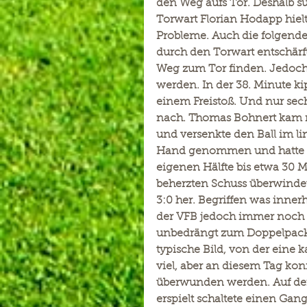
den Weg aufs Tor. Deshalb su
Torwart Florian Hodapp hielt
Probleme. Auch die folgende
durch den Torwart entschärft
Weg zum Tor finden. Jedoch
werden. In der 38. Minute kip
einem Freistoß. Und nur sech
nach. Thomas Bohnert kam na
und versenkte den Ball im lin
Hand genommen und hatte no
eigenen Hälfte bis etwa 30 M
beherzten Schuss überwindet
3:0 her. Begriffen was inner
der VFB jedoch immer noch n
unbedrängt zum Doppelpack a
typische Bild, von der eine k
viel, aber an diesem Tag kon
überwunden werden. Auf der 
erspielt schaltete einen Gang