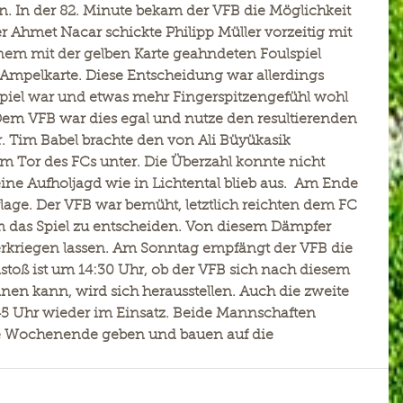
n. In der 82. Minute bekam der VFB die Möglichkeit 
er Ahmet Nacar schickte Philipp Müller vorzeitig mit 
nem mit der gelben Karte geahndeten Foulspiel 
 Ampelkarte. Diese Entscheidung war allerdings 
 Spiel war und etwas mehr Fingerspitzengefühl wohl 
em VFB war dies egal und nutze den resultierenden 
r. Tim Babel brachte den von Ali Büyükasik 
 im Tor des FCs unter. Die Überzahl konnte nicht 
ne Aufholjagd wie in Lichtental blieb aus.  Am Ende 
lage. Der VFB war bemüht, letztlich reichten dem FC 
m das Spiel zu entscheiden. Von diesem Dämpfer 
terkriegen lassen. Am Sonntag empfängt der VFB die 
stoß ist um 14:30 Uhr, ob der VFB sich nach diesem 
nen kann, wird sich herausstellen. Auch die zweite 
5 Uhr wieder im Einsatz. Beide Mannschaften 
te Wochenende geben und bauen auf die 