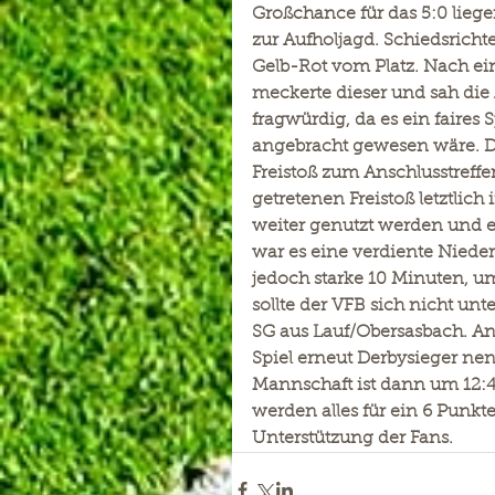
Großchance für das 5:0 liege
zur Aufholjagd. Schiedsricht
Gelb-Rot vom Platz. Nach ei
meckerte dieser und sah die
fragwürdig, da es ein faires
angebracht gewesen wäre. D
Freistoß zum Anschlusstreffe
getretenen Freistoß letztlich
weiter genutzt werden und ei
war es eine verdiente Nieder
jedoch starke 10 Minuten, u
sollte der VFB sich nicht un
SG aus Lauf/Obersasbach. An
Spiel erneut Derbysieger nen
Mannschaft ist dann um 12:4
werden alles für ein 6 Punk
Unterstützung der Fans.