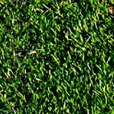
September 2024
(7)
7 Beiträge
August 2024
(3)
3 Beiträge
Juni 2024
(4)
4 Beiträge
Mai 2024
(5)
5 Beiträge
April 2024
(4)
4 Beiträge
März 2024
(4)
4 Beiträge
Februar 2024
(1)
1 Beitrag
November 2023
(8)
8 Beiträge
Oktober 2023
(12)
12 Beiträge
September 2023
(10)
10 Beiträge
August 2023
(7)
7 Beiträge
Juli 2023
(4)
4 Beiträge
Juni 2023
(6)
6 Beiträge
Mai 2023
(6)
6 Beiträge
April 2023
(8)
8 Beiträge
März 2023
(7)
7 Beiträge
Februar 2023
(6)
6 Beiträge
Januar 2023
(3)
3 Beiträge
Dezember 2022
(4)
4 Beiträge