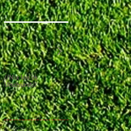
//Nix los in
//Aufgebrauchtes
Unzhurst//
Glück und ein
Endspiel, das keines
war//
Juli 2026
(1)
1 Beitrag