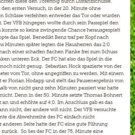
chten diese den Torerfolg durch Distanzschüsse. 
 den ersten Versuch, in der 20. Minute ohne 
n Schüsse verfehlten entweder das Tor oder wurden 
. Der VFB hingegen wollte durch sein Passspiel den 
 konnte so keine zwingende Chance herausgespielt 
pte das Spiel. Benedikt Benz traf per Kopf nach 
s Minuten später legten die Hausherren das 2:0 
ch einer scharfen flachen Flanke frei zum Schuss 
ken unteren Eck. Der FC hat also das Spiel in die 
ch nicht genug.  Sebastian Hock spazierte von der 
eter vors Tor, ohne angegriffen zu werden. Mit einem 
 er Florian Hodapp und stellt das Pausenergebnis von 
halb von nicht ganz zehn Minuten passiert war hatte 
icht. Denn in der 50. Minute setzte Thomas Bohnert 
n und erhöhte auf 4:0. Im Anschluss gab es das 
ann nicht, der andere will nicht. Der VFB versuchte 
nte die Abwehrreihe des FC einfach nicht 
anderen Seite hatte der FC eine gute Führung 
 zurück.  So lies der FC in der 75. Minute eine 