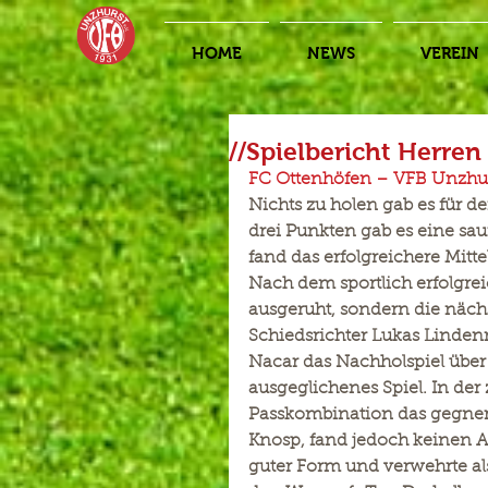
HOME
NEWS
VEREIN
//Spielbericht Herren
FC Ottenhöfen – VFB Unzhurs
Nichts zu holen gab es für d
drei Punkten gab es eine sau
fand das erfolgreichere Mitt
Nach dem sportlich erfolgr
ausgeruht, sondern die nächs
Schiedsrichter Lukas Lindenm
Nacar das Nachholspiel über d
ausgeglichenes Spiel. In der
Passkombination das gegneris
Knosp, fand jedoch keinen A
guter Form und verwehrte al