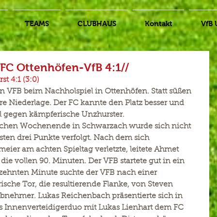
TEAMS
CLUBHAUS
Kontakt
VfB 
 FC Ottenhöfen-VfB 4:1//
t 4:1 (3:0)
en VFB beim Nachholspiel in Ottenhöfen. Statt süßen 
re Niederlage. Der FC kannte den Platz besser und 
el gegen kämpferische Unzhurster.
eichen Wochenende in Schwarzach wurde sich nicht 
ten drei Punkte verfolgt. Nach dem sich 
eier am achten Spieltag verletzte, leitete Ahmet 
ie vollen 90. Minuten. Der VFB startete gut in ein 
 zehnten Minute suchte der VFB nach einer 
che Tor, die resultierende Flanke, von Steven 
bnehmer. Lukas Reichenbach präsentierte sich in 
s Innenverteidigerduo mit Lukas Lienhart dem FC 