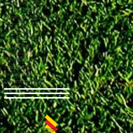
November 2022
(5)
5 Beiträge
Oktober 2022
(5)
5 Beiträge
September 2022
(10)
10 Beiträge
August 2022
(7)
7 Beiträge
Juli 2022
(8)
8 Beiträge
Juni 2022
(8)
8 Beiträge
Mai 2022
(5)
5 Beiträge
April 2022
(8)
8 Beiträge
März 2022
(6)
6 Beiträge
Februar 2022
(1)
1 Beitrag
Januar 2022
(1)
1 Beitrag
Dezember 2021
(1)
1 Beitrag