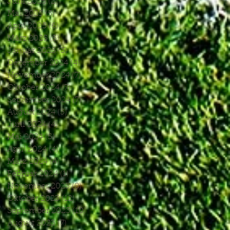
Juni 2025
(2)
2 Beiträge
Mai 2025
(5)
5 Beiträge
April 2025
(6)
6 Beiträge
März 2025
(5)
5 Beiträge
Januar 2025
(3)
3 Beiträge
Dezember 2024
(4)
4 Beiträge
November 2024
(7)
7 Beiträge
Oktober 2024
(7)
7 Beiträge
September 2024
(7)
7 Beiträge
August 2024
(3)
3 Beiträge
Juni 2024
(4)
4 Beiträge
Mai 2024
(5)
5 Beiträge
April 2024
(4)
4 Beiträge
März 2024
(4)
4 Beiträge
Februar 2024
(1)
1 Beitrag
November 2023
(8)
8 Beiträge
Oktober 2023
(12)
12 Beiträge
September 2023
(10)
10 Beiträge
August 2023
(7)
7 Beiträge