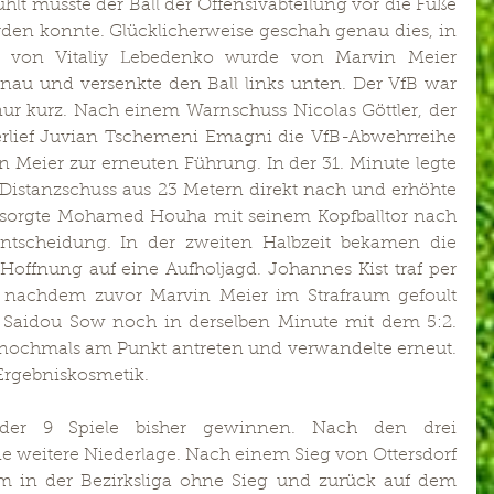
hlt musste der Ball der Offensivabteilung vor die Füße 
erden konnte. Glücklicherweise geschah genau dies, in 
ß von Vitaliy Lebedenko wurde von Marvin Meier 
enau und versenkte den Ball links unten. Der VfB war 
nur kurz. Nach einem Warnschuss Nicolas Göttler, der 
erlief Juvian Tschemeni Emagni die VfB-Abwehrreihe 
n Meier zur erneuten Führung. In der 31. Minute legte 
istanzschuss aus 23 Metern direkt nach und erhöhte 
e sorgte Mohamed Houha mit seinem Kopfballtor nach 
ntscheidung. In der zweiten Halbzeit bekamen die 
Hoffnung auf eine Aufholjagd. Johannes Kist traf per 
e, nachdem zuvor Marvin Meier im Strafraum gefoult 
t Saidou Sow noch in derselben Minute mit dem 5:2. 
e nochmals am Punkt antreten und verwandelte erneut. 
 Ergebniskosmetik.
der 9 Spiele bisher gewinnen. Nach den drei 
e weitere Niederlage. Nach einem Sieg von Ottersdorf 
am in der Bezirksliga ohne Sieg und zurück auf dem 