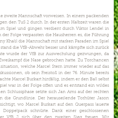
e zweite Mannschaft vorweisen. In einem packenden 
egen den TuS 2 durch. In der ersten Halbzeit waren die 
im Spiel und gingen verdient durch Viktor Lendel in 
n der Folge verpassten die Hausherren es, die Führung 
y Khalil die Mannschaft mit starken Paraden im Spiel 
it stand die VfB-Abwehr besser und kämpfte sich zurück 
inute wurde der VfB zur Auswechslung gezwungen, da 
 Zweikampf die Nase gebrochen hatte. Zu Torchancen 
ituation, welche Marcel Stern immer wieder auf das 
kussionen, ob sein Freistoß in der 76. Minute bereits 
hte Marcel Burkart hinfällig, indem er den Ball selbst 
piel war in der Folge offen und es entstand ein wildes 
en Schlussphase setzte sich Jan Ams auf der rechten 
n die Grundlinie. Der herauseilende Torhüter Jason 
sichtigt, wo Marcel Burkart auf den Querpass lauerte 
 Doppelpack schnürte. Dank einer geschlossenen 
der VfB 2 sich über den zweiten Sieg freuen. Wir 