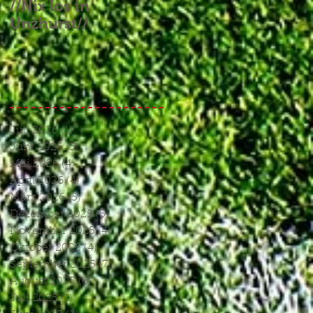
//Nix los in
//Aufgebrauchtes
Unzhurst//
Glück und ein
Endspiel, das keines
war//
Juli 2026
(1)
1 Beitrag
Juni 2026
(3)
3 Beiträge
Mai 2026
(4)
4 Beiträge
April 2026
(4)
4 Beiträge
März 2026
(5)
5 Beiträge
Dezember 2025
(5)
5 Beiträge
November 2025
(4)
4 Beiträge
Oktober 2025
(4)
4 Beiträge
September 2025
(7)
7 Beiträge
August 2025
(6)
6 Beiträge
Juli 2025
(1)
1 Beitrag