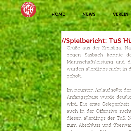
HOME
NEWS
VEREIN
//Spielbericht: TuS H
Grüße aus der Kreisliga. Na
gegen Sasbach konnte de
Mannschaftsleistung und de
wurden allerdings nicht in d
geholt.
Im neunten Anlauf sollte der 
Anfangsphase wurde deutlich
wird. Die erste Gelegenheit
auch in der Offensive such
diesen allerdings der TuS. 
zum Abschluss und überwand