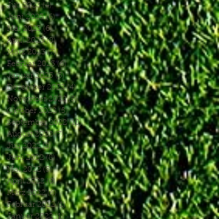
Juli 2023
(4)
4 Beiträge
Juni 2023
(6)
6 Beiträge
Mai 2023
(6)
6 Beiträge
April 2023
(8)
8 Beiträge
März 2023
(7)
7 Beiträge
Februar 2023
(6)
6 Beiträge
Januar 2023
(3)
3 Beiträge
Dezember 2022
(4)
4 Beiträge
November 2022
(5)
5 Beiträge
Oktober 2022
(5)
5 Beiträge
September 2022
(10)
10 Beiträge
August 2022
(7)
7 Beiträge
Juli 2022
(8)
8 Beiträge
Juni 2022
(8)
8 Beiträge
Mai 2022
(5)
5 Beiträge
April 2022
(8)
8 Beiträge
März 2022
(6)
6 Beiträge
Februar 2022
(1)
1 Beitrag
Januar 2022
(1)
1 Beitrag