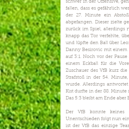
schwer in der Offensive, gefü
fallen, dass es gefährlich w
der 27. Minute ein Absto
abgefangen. Dieser zielte g
zurück im Spiel, allerdings 
knapp das Tor verfehlte, üb
und lüpfte den Ball über Leo
Danny Besirovic mit einem D
auf 3:1. Noch vor der Paus
einem Eckball für die Vore
Zuschauer des VfB kurz die 
Strafstoß in der 54. Minut
wurde. Allerdings antworte
Kist durfte in der 88. Minut
Das 5:3 bleibt am Ende aber
Der VfB konnte keines 
Unentschieden folgt nun ein
ist der VfB das einzige Te