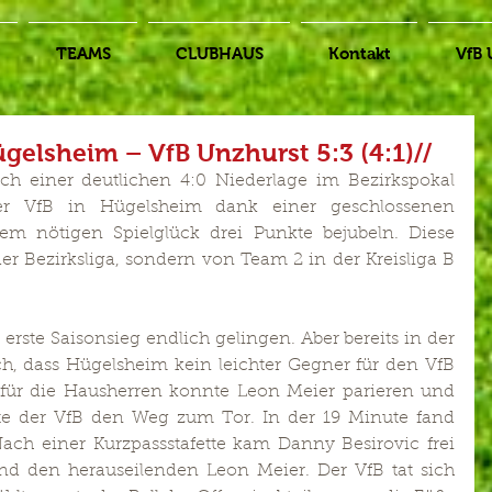
TEAMS
CLUBHAUS
Kontakt
VfB 
ügelsheim – VfB Unzhurst 5:3 (4:1)//
ch einer deutlichen 4:0 Niederlage im Bezirkspokal 
r VfB in Hügelsheim dank einer geschlossenen 
m nötigen Spielglück drei Punkte bejubeln. Diese 
er Bezirksliga, sondern von Team 2 in der Kreisliga B 
erste Saisonsieg endlich gelingen. Aber bereits in der 
, dass Hügelsheim kein leichter Gegner für den VfB 
 für die Hausherren konnte Leon Meier parieren und 
te der VfB den Weg zum Tor. In der 19 Minute fand 
Nach einer Kurzpassstafette kam Danny Besirovic frei 
 den herauseilenden Leon Meier. Der VfB tat sich 