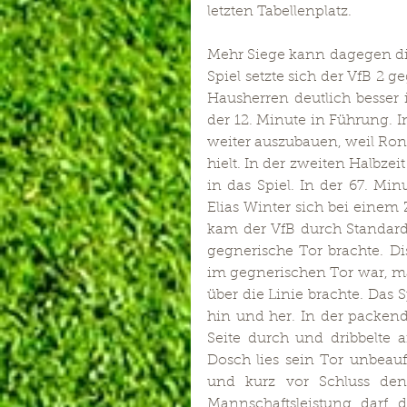
letzten Tabellenplatz.
Mehr Siege kann dagegen di
Spiel setzte sich der VfB 2 g
Hausherren deutlich besser 
der 12. Minute in Führung. I
weiter auszubauen, weil Ronn
hielt. In der zweiten Halbze
in das Spiel. In der 67. M
Elias Winter sich bei einem
kam der VfB durch Standards
gegnerische Tor brachte. Dis
im gegnerischen Tor war, mac
über die Linie brachte. Das S
hin und her. In der packend
Seite durch und dribbelte a
Dosch lies sein Tor unbeauf
und kurz vor Schluss den
Mannschaftsleistung darf 