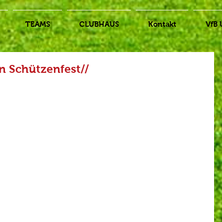
TEAMS
CLUBHAUS
Kontakt
VfB 
n Schützenfest//