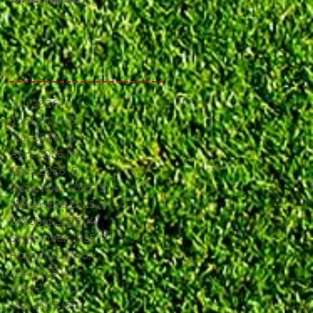
Endspiel, das keines
war//
Juli 2026
(1)
1 Beitrag
Juni 2026
(3)
3 Beiträge
Mai 2026
(4)
4 Beiträge
April 2026
(4)
4 Beiträge
März 2026
(5)
5 Beiträge
Dezember 2025
(5)
5 Beiträge
November 2025
(4)
4 Beiträge
Oktober 2025
(4)
4 Beiträge
September 2025
(7)
7 Beiträge
August 2025
(6)
6 Beiträge
Juli 2025
(1)
1 Beitrag
Juni 2025
(2)
2 Beiträge
Mai 2025
(5)
5 Beiträge