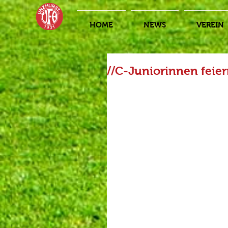
HOME
NEWS
VEREIN
//C-Juniorinnen feier