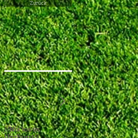
Zurück
//Nix los in
//Aufgebrauchtes
Unzhurst//
Glück und ein