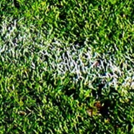
April 2025
(6)
6 Beiträge
März 2025
(5)
5 Beiträge
Januar 2025
(3)
3 Beiträge
Dezember 2024
(4)
4 Beiträge
November 2024
(7)
7 Beiträge
Oktober 2024
(7)
7 Beiträge
September 2024
(7)
7 Beiträge
August 2024
(3)
3 Beiträge
Juni 2024
(4)
4 Beiträge
Mai 2024
(5)
5 Beiträge
April 2024
(4)
4 Beiträge
März 2024
(4)
4 Beiträge
Februar 2024
(1)
1 Beitrag
November 2023
(8)
8 Beiträge
Oktober 2023
(12)
12 Beiträge
September 2023
(10)
10 Beiträge
August 2023
(7)
7 Beiträge
Juli 2023
(4)
4 Beiträge
Juni 2023
(6)
6 Beiträge