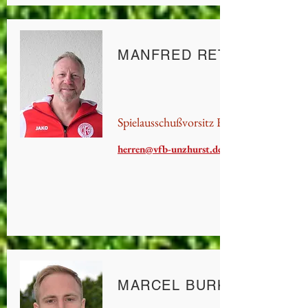
MANFRED RETTIG
Spielausschußvorsitz Herren
herren@vfb-unzhurst.de
MARCEL BURKART