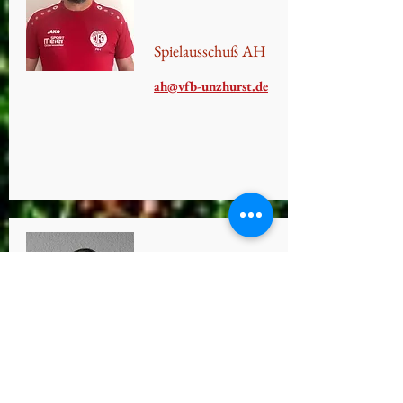
Spielausschuß AH
ah@vfb-unzhurst.de
Rainer Heiland
Platzkassier/ -ordnung
mitglieder@vfb-unzhurst.de