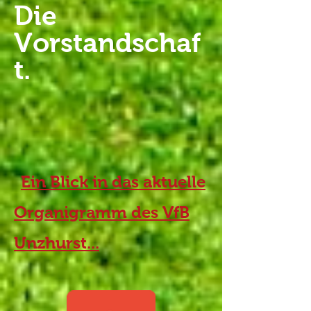
Die
Vorstandschaf
t.
Ein Blick in das aktuelle
Organigramm des VfB
Unzhurst...