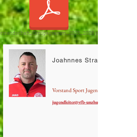
orstandschaft_Ornigagramm_2025_2026.pdf
Joahnnes Strack
Vorstand Sport Jugend
jugendleiter@vfb-unzhurst.de