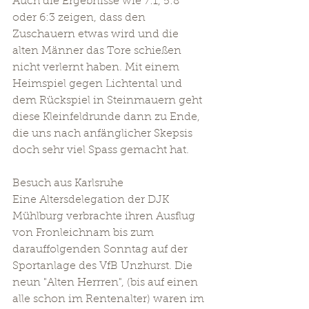
Auch die Ergebnisse wie 7:1, 5:8 
oder 6:3 zeigen, dass den 
Zuschauern etwas wird und die 
alten Männer das Tore schießen 
nicht verlernt haben. Mit einem 
Heimspiel gegen Lichtental und 
dem Rückspiel in Steinmauern geht 
diese Kleinfeldrunde dann zu Ende, 
die uns nach anfänglicher Skepsis 
doch sehr viel Spass gemacht hat. 
Besuch aus Karlsruhe 
Eine Altersdelegation der DJK 
Mühlburg verbrachte ihren Ausflug 
von Fronleichnam bis zum 
darauffolgenden Sonntag auf der 
Sportanlage des VfB Unzhurst. Die 
neun "Alten Herrren", (bis auf einen 
alle schon im Rentenalter) waren im 