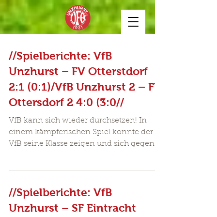
//Spielberichte: VfB
Unzhurst – FV Otterstdorf
2:1 (0:1)/VfB Unzhurst 2 – FV
Ottersdorf 2 4:0 (3:0//
VfB kann sich wieder durchsetzen! In
einem kämpferischen Spiel konnte der
VfB seine Klasse zeigen und sich gegen
den FV Ottersdorf...
//Spielberichte: VfB
Unzhurst – SF Eintracht