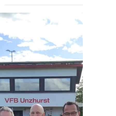
viel Freude in die neue Saison 2023/2024
gestartet. Seit dem ...