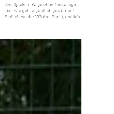
Drei Spiele in Folge ohne Niederlage,
aber wie geht eigentlich gewinnen?
Endlich hat der VfB drei Punkt, endlich
hat man zumindest...