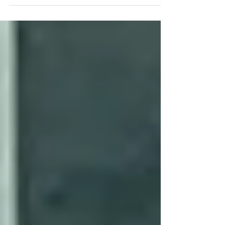
Runde des Bezirkspokals wird der VfB
vom aktuellen...