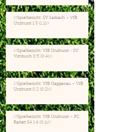
//Spielbericht: SV Sasbach – VfB
Unzhurst 1:3 (1:1)//
//Spielbericht: VfB Unzhurst - SV
Vimbuch 0:5 (0:4)//
//Spielbericht: VfB Gaggenau – VfB
Unzhurst 0:2 (0:2)//
//Spielbericht: VfB Unzhurst – FC
Rastatt 04 1:4 (0:1)//