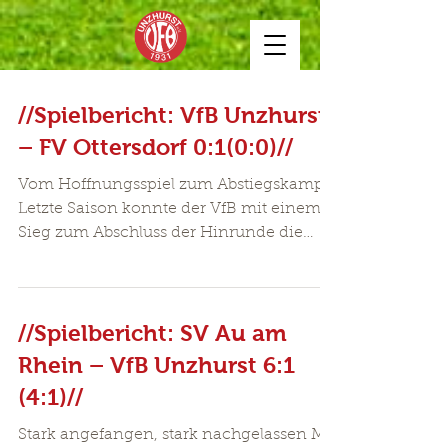
//Spielbericht: VfB Unzhurst
– FV Ottersdorf 0:1(0:0)//
Vom Hoffnungsspiel zum Abstiegskampf
Letzte Saison konnte der VfB mit einem
Sieg zum Abschluss der Hinrunde die
Hoffnungen auf den Abstiegskampf
wiedererwecken. Diese Saison zeigt die
knappe Niederlage, dass man mittendrin
//Spielbericht: SV Au am
steckt. Aber Kampf und Leidenschaft
werden endlich in Team 2 belohnt. Der
Rhein – VfB Unzhurst 6:1
FV setzte auf eine geordnete Defensive
(4:1)//
und wurde durch lange Bälle gefährlich.
In der Anfangsphase forderte ein solcher
Stark angefangen, stark nachgelassen Mit