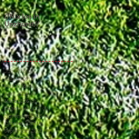
//Nix los in
//Aufgebrauchtes
Unzhurst//
Glück und ein
Endspiel, das keines
war//
Juli 2026
(1)
1 Beitrag
Juni 2026
(3)
3 Beiträge
Mai 2026
(4)
4 Beiträge
April 2026
(4)
4 Beiträge
März 2026
(5)
5 Beiträge
Dezember 2025
(5)
5 Beiträge
November 2025
(4)
4 Beiträge
Oktober 2025
(4)
4 Beiträge
September 2025
(7)
7 Beiträge
August 2025
(6)
6 Beiträge