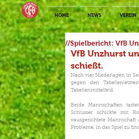
HOME
NEWS
VEREIN
//Spielbericht: VfB U
VfB Unzhurst un
schießt.
Nach vier Niederlagen in Ser
gegen den Tabellenletzt
Tabellenmittelfeld.  
Beide Mannschaften tastet
Schlusser schickte mit R
vausgerichtete Mannschaft 
Probleme, in das Spiel zu fin