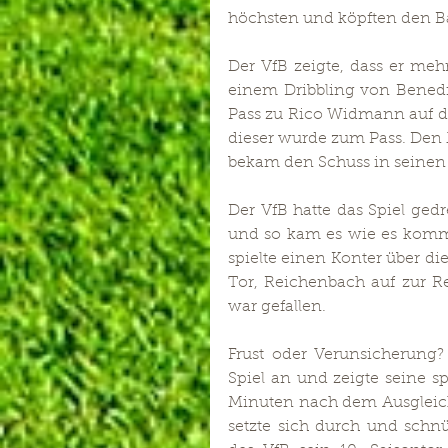
höchsten und köpften den Ba
Der VfB zeigte, dass er mehr
einem Dribbling von Benedi
Pass zu Rico Widmann auf di
dieser wurde zum Pass. Den M
bekam den Schuss in seinen
Der VfB hatte das Spiel ged
und so kam es wie es komme
spielte einen Konter über di
Tor, Reichenbach auf zur Ret
war gefallen.
Frust oder Verunsicherung?
Spiel an und zeigte seine s
Minuten nach dem Ausgleich 
setzte sich durch und schnü