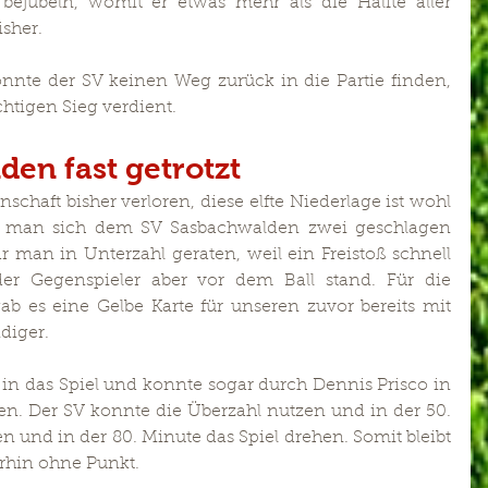
bejubeln, womit er etwas mehr als die Hälfte aller 
isher.
onnte der SV keinen Weg zurück in die Partie finden, 
htigen Sieg verdient.
den fast getrotzt
chaft bisher verloren, diese elfte Niederlage ist wohl 
ste man sich dem SV Sasbachwalden zwei geschlagen 
 man in Unterzahl geraten, weil ein Freistoß schnell 
der Gegenspieler aber vor dem Ball stand. Für die 
ab es eine Gelbe Karte für unseren zuvor bereits mit 
diger.
n das Spiel und konnte sogar durch Dennis Prisco in 
n. Der SV konnte die Überzahl nutzen und in der 50. 
n und in der 80. Minute das Spiel drehen. Somit bleibt 
rhin ohne Punkt.