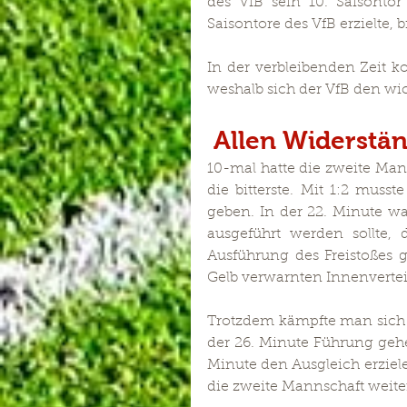
des VfB sein 10. Saisontor 
Saisontore des VfB erzielte, b
In der verbleibenden Zeit k
weshalb sich der VfB den wic
 Allen Widerstän
10-mal hatte die zweite Manns
die bitterste. Mit 1:2 mus
geben. In der 22. Minute war
ausgeführt werden sollte, 
Ausführung des Freistoßes g
Gelb verwarnten Innenvertei
Trotzdem kämpfte man sich i
der 26. Minute Führung gehe
Minute den Ausgleich erziele
die zweite Mannschaft weite