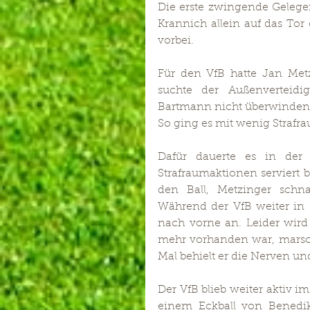
Die erste zwingende Gelege
Krannich allein auf das Tor
vorbei.
Für den VfB hatte Jan Metz
suchte der Außenverteidi
Bartmann nicht überwinden
So ging es mit wenig Strafr
Dafür dauerte es in der 
Strafraumaktionen serviert b
den Ball, Metzinger schna
Während der VfB weiter in d
nach vorne an. Leider wird 
mehr vorhanden war, marschi
Mal behielt er die Nerven un
Der VfB blieb weiter aktiv im
einem Eckball von Benedi