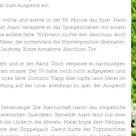
ll zum Ausgleich ein.
 wollte und drehte in der 59. Minute das Spiel. Nach 
kt Asam verlagerte er das Spielgeschehen mit einem 
e andere Seite. Widmann suchte den Abschluss, doch 
eier, der mittlerweile die Stürmerposition übernahm, 
 Laufweg. Kurze Annahme. Abschluss. Tor.
reht und in der Hand. Doch verpasste es nachzulegen 
n musste. Der SV hatte noch nicht aufgegeben und 
e linke Seite. Dominic Trapp über lupfte Leon Meier im 
tung auf der Linie, allerdings zu spät, der Ausgleich 
 Fehlanzeige! Die Mannschaft nahm das körperliche 
pielerischen Qualitäten. Benedikt Asam fand nur zwei 
die Lücke in der Abwehr, Meier folgte dem Steilpass, 
rte den Doppelpack. Damit durfte der Toptorschütze 