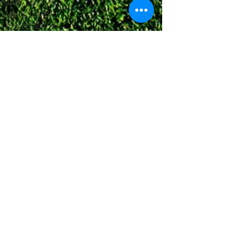
Juni 2024
(4)
4 Beiträge
Mai 2024
(5)
5 Beiträge
April 2024
(4)
4 Beiträge
März 2024
(4)
4 Beiträge
Februar 2024
(1)
1 Beitrag
November 2023
(8)
8 Beiträge
Oktober 2023
(12)
12 Beiträge
September 2023
(10)
10 Beiträge
August 2023
(7)
7 Beiträge
Juli 2023
(4)
4 Beiträge
Juni 2023
(6)
6 Beiträge
Mai 2023
(6)
6 Beiträge
April 2023
(8)
8 Beiträge
März 2023
(7)
7 Beiträge
Februar 2023
(6)
6 Beiträge
Januar 2023
(3)
3 Beiträge
Dezember 2022
(4)
4 Beiträge
November 2022
(5)
5 Beiträge
Oktober 2022
(5)
5 Beiträge