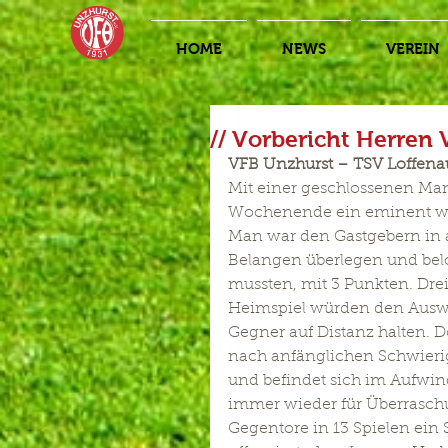
HOME
NEWS
VEREIN
// Vorbericht Herren 
VFB Unzhurst – TSV Loffenau 
Mit einer geschlossenen Ma
Wochenende ein eminent wic
Man war den Gastgebern in 
Belangen überlegen und beloh
mussten, mit 3 Punkten. Dre
Heimspiel würden den Auswä
Gegner auf Distanz halten. D
nach anfänglichen Schwierigk
und befindet sich im Aufwind
immer wieder für Überraschun
Gegentore in 13 Spielen ein 