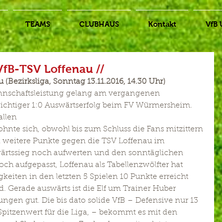
TEAMS
CLUBHAUS
Kontakt
VfB 
VfB-TSV Loffenau //
(Bezirksliga, Sonntag 13.11.2016, 14.30 Uhr)
nnschaftsleistung gelang am vergangenen 
htiger 1:0 Auswärtserfolg beim FV Würmersheim. 
allen
nte sich, obwohl bis zum Schluss die Fans mitzittern 
i weitere Punkte gegen die TSV Loffenau im 
rtssieg noch aufwerten und den sonntäglichen 
och aufgepasst, Loffenau als Tabellenzwölfter hat 
eiten in den letzten 5 Spielen 10 Punkte erreicht 
. Gerade auswärts ist die Elf um Trainer Huber 
gen gut. Die bis dato solide VfB – Defensive nur 13 
Spitzenwert für die Liga, – bekommt es mit den 