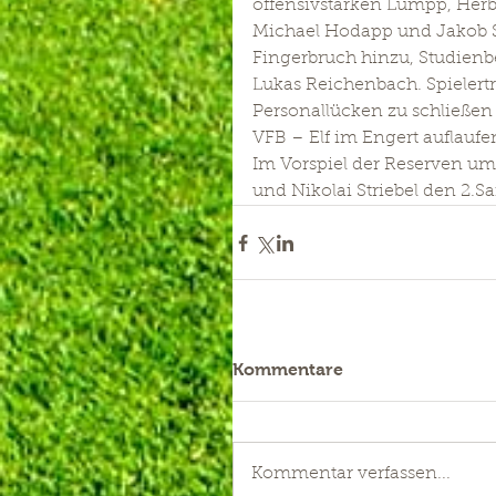
offensivstarken Lumpp, Herb
Michael Hodapp und Jakob 
Fingerbruch hinzu, Studien
Lukas Reichenbach. Spielert
Personallücken zu schließen
VFB – Elf im Engert auflaufe
Im Vorspiel der Reserven u
und Nikolai Striebel den 2.Sa
Kommentare
Kommentar verfassen...