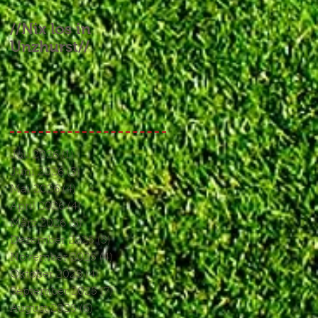
//Nix los in
//Aufgebrauchtes
Unzhurst//
Glück und ein
Endspiel, das keines
war//
Juli 2026
(1)
1 Beitrag
Juni 2026
(3)
3 Beiträge
Mai 2026
(4)
4 Beiträge
April 2026
(4)
4 Beiträge
März 2026
(5)
5 Beiträge
Dezember 2025
(5)
5 Beiträge
November 2025
(4)
4 Beiträge
Oktober 2025
(4)
4 Beiträge
September 2025
(7)
7 Beiträge
August 2025
(6)
6 Beiträge