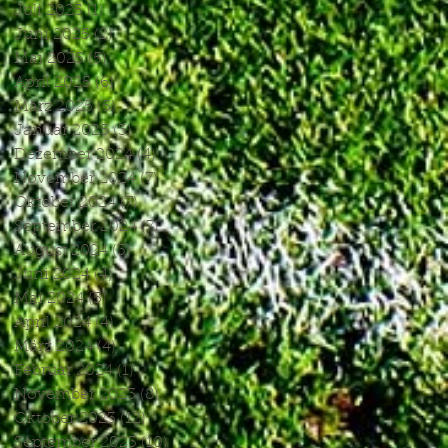
Juli 2025
(1)
1 Beitrag
Juni 2025
(2)
2 Beiträge
Mai 2025
(5)
5 Beiträge
April 2025
(6)
6 Beiträge
März 2025
(5)
5 Beiträge
Januar 2025
(3)
3 Beiträge
Dezember 2024
(4)
4 Beiträge
November 2024
(7)
7 Beiträge
Oktober 2024
(7)
7 Beiträge
September 2024
(7)
7 Beiträge
August 2024
(3)
3 Beiträge
Juni 2024
(4)
4 Beiträge
Mai 2024
(5)
5 Beiträge
April 2024
(4)
4 Beiträge
März 2024
(4)
4 Beiträge
Februar 2024
(1)
1 Beitrag
November 2023
(8)
8 Beiträge
Oktober 2023
(12)
12 Beiträge
September 2023
(10)
10 Beiträge