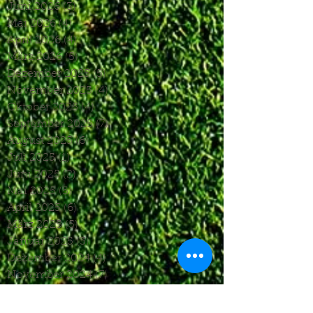
Juni 2026
(3)
3 Beiträge
Mai 2026
(4)
4 Beiträge
April 2026
(4)
4 Beiträge
März 2026
(5)
5 Beiträge
Dezember 2025
(5)
5 Beiträge
November 2025
(4)
4 Beiträge
Oktober 2025
(4)
4 Beiträge
September 2025
(7)
7 Beiträge
August 2025
(6)
6 Beiträge
Juli 2025
(1)
1 Beitrag
Juni 2025
(2)
2 Beiträge
Mai 2025
(5)
5 Beiträge
April 2025
(6)
6 Beiträge
März 2025
(5)
5 Beiträge
Januar 2025
(3)
3 Beiträge
Dezember 2024
(4)
4 Beiträge
November 2024
(7)
7 Beiträge
Oktober 2024
(7)
7 Beiträge
September 2024
(7)
7 Beiträge