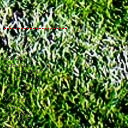
Endspiel, das keines
war//
Juli 2026
(1)
1 Beitrag
Juni 2026
(3)
3 Beiträge
Mai 2026
(4)
4 Beiträge
April 2026
(4)
4 Beiträge
März 2026
(5)
5 Beiträge
Dezember 2025
(5)
5 Beiträge
November 2025
(4)
4 Beiträge
Oktober 2025
(4)
4 Beiträge
September 2025
(7)
7 Beiträge
August 2025
(6)
6 Beiträge
Juli 2025
(1)
1 Beitrag
Juni 2025
(2)
2 Beiträge
Mai 2025
(5)
5 Beiträge
April 2025
(6)
6 Beiträge