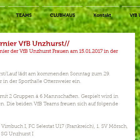
TEAMS
CLUBHAUS
Kontakt
VfB 
rnier VfB Unzhurst//
nier der VfB Unzhurst Frauen am 15.01.2017 in der 
rst/Lauf lädt am kommenden Sonntag zum 29. 
 in der Sporthalle Ottersweier ein.
mit 2 Gruppen á 6 Mannschaften. Gespielt wird in 
. Die beiden VfB Teams freuen sich auf folgende 
Vimbuch I, FC Selestat U17 (Frankreich), 1. SV Mörsch, 
 SG Unzhurst I