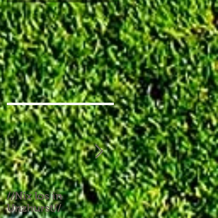
//Nix los in
//Aufgebrauchtes
Unzhurst//
Glück und ein