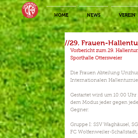
HOME
NEWS
VEREIN
//29. Frauen-Hallentu
Vorbericht zum 29. Hallentur
Sporthalle Ottersweier
Die Frauen Abteilung Unzhu
Internationalen Hallenturnier
Gestartet wird um 10:00 Uhr 
dem Modus jeder gegen jeden
Gegner: 
Gruppe I: SSV Waghäusel, SG 
FC Wolfenweiler-Schallstadt,