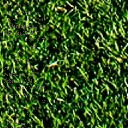
März 2025
(5)
5 Beiträge
Januar 2025
(3)
3 Beiträge
Dezember 2024
(4)
4 Beiträge
November 2024
(7)
7 Beiträge
Oktober 2024
(7)
7 Beiträge
September 2024
(7)
7 Beiträge
August 2024
(3)
3 Beiträge
Juni 2024
(4)
4 Beiträge
Mai 2024
(5)
5 Beiträge
April 2024
(4)
4 Beiträge
März 2024
(4)
4 Beiträge
Februar 2024
(1)
1 Beitrag
November 2023
(8)
8 Beiträge
Oktober 2023
(12)
12 Beiträge
September 2023
(10)
10 Beiträge
August 2023
(7)
7 Beiträge
Juli 2023
(4)
4 Beiträge
Juni 2023
(6)
6 Beiträge