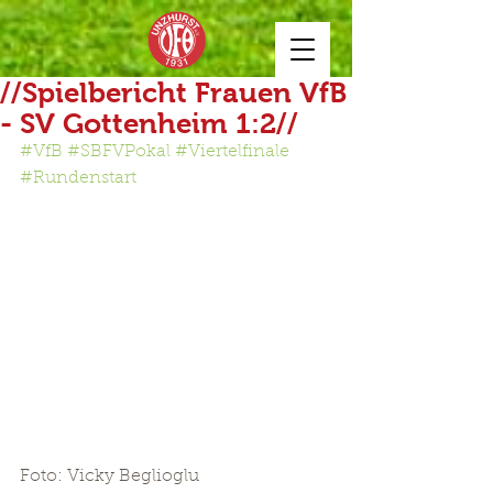
//Spielbericht Frauen VfB
- SV Gottenheim 1:2//
#VfB
#SBFVPokal
#Viertelfinale
#Rundenstart
Foto: Vicky Beglioglu