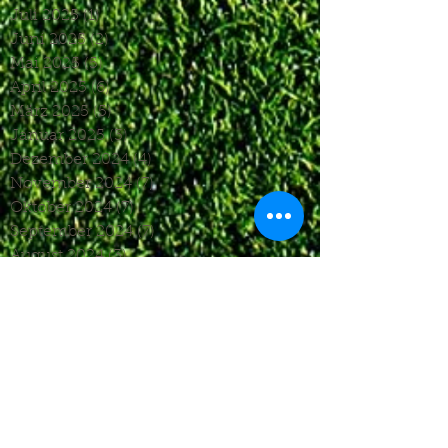
Juli 2025
(1)
1 Beitrag
Juni 2025
(2)
2 Beiträge
Mai 2025
(5)
5 Beiträge
April 2025
(6)
6 Beiträge
März 2025
(5)
5 Beiträge
Januar 2025
(3)
3 Beiträge
Dezember 2024
(4)
4 Beiträge
November 2024
(7)
7 Beiträge
Oktober 2024
(7)
7 Beiträge
September 2024
(7)
7 Beiträge
August 2024
(3)
3 Beiträge
Juni 2024
(4)
4 Beiträge
Mai 2024
(5)
5 Beiträge
April 2024
(4)
4 Beiträge
März 2024
(4)
4 Beiträge
Februar 2024
(1)
1 Beitrag
November 2023
(8)
8 Beiträge
Oktober 2023
(12)
12 Beiträge
September 2023
(10)
10 Beiträge