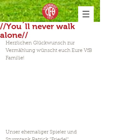
//You´ll never walk
alone//
Herzlichen Glückwunsch zur 
Vermählung wünscht euch Eure VfB 
Familie!
Unser ehemaliger Spieler und 
Sturmtank Patrick "Friedel" 