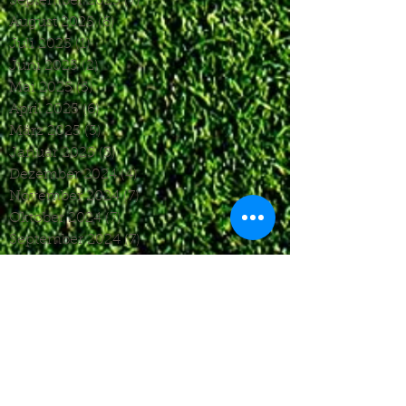
September 2025
(7)
7 Beiträge
August 2025
(6)
6 Beiträge
Juli 2025
(1)
1 Beitrag
Juni 2025
(2)
2 Beiträge
Mai 2025
(5)
5 Beiträge
April 2025
(6)
6 Beiträge
März 2025
(5)
5 Beiträge
Januar 2025
(3)
3 Beiträge
Dezember 2024
(4)
4 Beiträge
November 2024
(7)
7 Beiträge
Oktober 2024
(7)
7 Beiträge
September 2024
(7)
7 Beiträge
August 2024
(3)
3 Beiträge
Juni 2024
(4)
4 Beiträge
Mai 2024
(5)
5 Beiträge
April 2024
(4)
4 Beiträge
März 2024
(4)
4 Beiträge
Februar 2024
(1)
1 Beitrag
November 2023
(8)
8 Beiträge