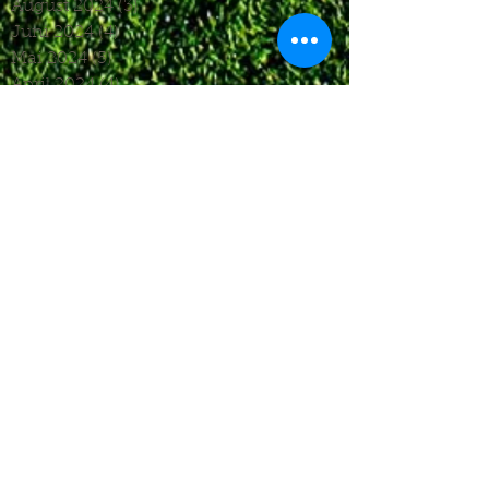
August 2024
(3)
3 Beiträge
Juni 2024
(4)
4 Beiträge
Mai 2024
(5)
5 Beiträge
April 2024
(4)
4 Beiträge
März 2024
(4)
4 Beiträge
Februar 2024
(1)
1 Beitrag
November 2023
(8)
8 Beiträge
Oktober 2023
(12)
12 Beiträge
September 2023
(10)
10 Beiträge
August 2023
(7)
7 Beiträge
Juli 2023
(4)
4 Beiträge
Juni 2023
(6)
6 Beiträge
Mai 2023
(6)
6 Beiträge
April 2023
(8)
8 Beiträge
März 2023
(7)
7 Beiträge
Februar 2023
(6)
6 Beiträge
Januar 2023
(3)
3 Beiträge
Dezember 2022
(4)
4 Beiträge
November 2022
(5)
5 Beiträge