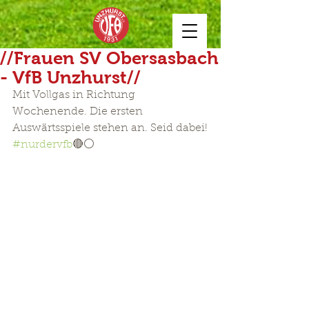
//Frauen SV Obersasbach
- VfB Unzhurst//
Mit Vollgas in Richtung 
Wochenende. Die ersten 
Auswärtsspiele stehen an. Seid dabei!
#nurdervfb
🔴⚪