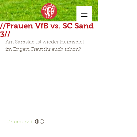
//Frauen VfB vs. SC Sand
3//
Am Samstag ist wieder Heimspiel 
im Engert. Freut ihr euch schon?
#nurdervfb
 🔴⚪
__