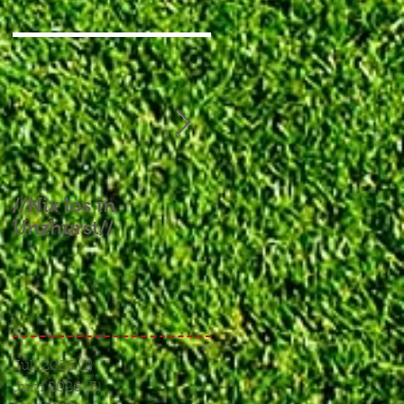
//Nix los in
//Aufgebrauchtes
Unzhurst//
Glück und ein
Endspiel, das keines
war//
Juli 2026
(1)
1 Beitrag
Juni 2026
(3)
3 Beiträge