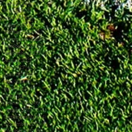
Juni 2024
(4)
4 Beiträge
Mai 2024
(5)
5 Beiträge
April 2024
(4)
4 Beiträge
März 2024
(4)
4 Beiträge
Februar 2024
(1)
1 Beitrag
November 2023
(8)
8 Beiträge
Oktober 2023
(12)
12 Beiträge
September 2023
(10)
10 Beiträge
August 2023
(7)
7 Beiträge
Juli 2023
(4)
4 Beiträge
Juni 2023
(6)
6 Beiträge
Mai 2023
(6)
6 Beiträge
April 2023
(8)
8 Beiträge
März 2023
(7)
7 Beiträge
Februar 2023
(6)
6 Beiträge
Januar 2023
(3)
3 Beiträge
Dezember 2022
(4)
4 Beiträge
November 2022
(5)
5 Beiträge
Oktober 2022
(5)
5 Beiträge