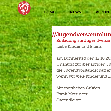
HOME
NEWS
VEREIN
//Jugendversammlung
Einladung zur Jugendversa
Liebe Kinder und Eltern,
am Donnerstag den 12.10.201
Unzhurst zur diesjährigen J
die Jugendvorstandschaft a
wenn wir viele Kinder und E
Mit sportlichen Grüßen 
Frank Metzinger 
Jugendleiter