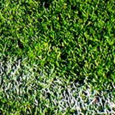
Mai 2026
(4)
4 Beiträge
April 2026
(4)
4 Beiträge
März 2026
(5)
5 Beiträge
Dezember 2025
(5)
5 Beiträge
November 2025
(4)
4 Beiträge
Oktober 2025
(4)
4 Beiträge
September 2025
(7)
7 Beiträge
August 2025
(6)
6 Beiträge
Juli 2025
(1)
1 Beitrag
Juni 2025
(2)
2 Beiträge
Mai 2025
(5)
5 Beiträge
April 2025
(6)
6 Beiträge
März 2025
(5)
5 Beiträge
Januar 2025
(3)
3 Beiträge
Dezember 2024
(4)
4 Beiträge
November 2024
(7)
7 Beiträge
Oktober 2024
(7)
7 Beiträge
September 2024
(7)
7 Beiträge
August 2024
(3)
3 Beiträge