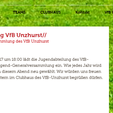
TEAMS
CLUBHAUS
Kontakt
VfB 
 VfB Unzhurst//
mmlung des VfB Unzhurst
7 um 18:00 lädt die Jugendabteilung des VfB-
ugend-Generalversammlung ein. Wie jedes Jahr wird 
n diesem Abend neu gewählt. Wir würden uns freuen 
ltern im Clubhaus des VfB-Unzhurst begrüßen dürfen.