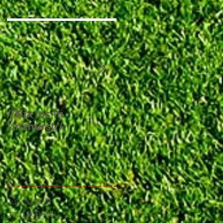
//Nix los in
//Aufgebrauchtes
Unzhurst//
Glück und ein
Endspiel, das keines
war//
Juli 2026
(1)
1 Beitrag
Juni 2026
(3)
3 Beiträge