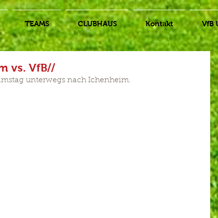
TEAMS
CLUBHAUS
Kontakt
VfB 
 vs. VfB//
 Samstag unterwegs nach Ichenheim.