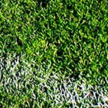
Mai 2026
(4)
4 Beiträge
April 2026
(4)
4 Beiträge
März 2026
(5)
5 Beiträge
Dezember 2025
(5)
5 Beiträge
November 2025
(4)
4 Beiträge
Oktober 2025
(4)
4 Beiträge
September 2025
(7)
7 Beiträge
August 2025
(6)
6 Beiträge
Juli 2025
(1)
1 Beitrag
Juni 2025
(2)
2 Beiträge
Mai 2025
(5)
5 Beiträge
April 2025
(6)
6 Beiträge
März 2025
(5)
5 Beiträge
Januar 2025
(3)
3 Beiträge
Dezember 2024
(4)
4 Beiträge
November 2024
(7)
7 Beiträge
Oktober 2024
(7)
7 Beiträge
September 2024
(7)
7 Beiträge
August 2024
(3)
3 Beiträge