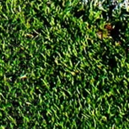
Juni 2024
(4)
4 Beiträge
Mai 2024
(5)
5 Beiträge
April 2024
(4)
4 Beiträge
März 2024
(4)
4 Beiträge
Februar 2024
(1)
1 Beitrag
November 2023
(8)
8 Beiträge
Oktober 2023
(12)
12 Beiträge
September 2023
(10)
10 Beiträge
August 2023
(7)
7 Beiträge
Juli 2023
(4)
4 Beiträge
Juni 2023
(6)
6 Beiträge
Mai 2023
(6)
6 Beiträge
April 2023
(8)
8 Beiträge
März 2023
(7)
7 Beiträge
Februar 2023
(6)
6 Beiträge
Januar 2023
(3)
3 Beiträge
Dezember 2022
(4)
4 Beiträge
November 2022
(5)
5 Beiträge
Oktober 2022
(5)
5 Beiträge