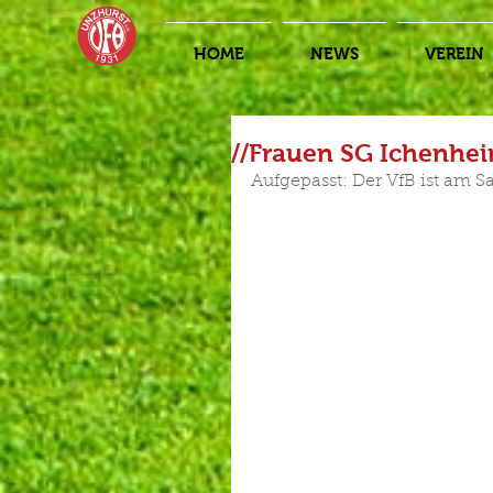
HOME
NEWS
VEREIN
//Frauen SG Ichenheim
Aufgepasst: Der VfB ist am