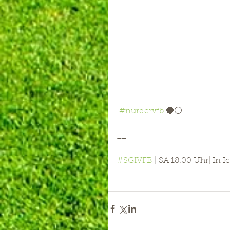
#nurdervfb
 🔴⚪
__
#SGIVFB
 | SA 18.00 Uhr| In