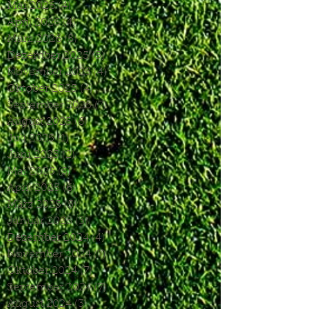
Mai 2026
(4)
4 Beiträge
April 2026
(4)
4 Beiträge
März 2026
(5)
5 Beiträge
Dezember 2025
(5)
5 Beiträge
November 2025
(4)
4 Beiträge
Oktober 2025
(4)
4 Beiträge
September 2025
(7)
7 Beiträge
August 2025
(6)
6 Beiträge
Juli 2025
(1)
1 Beitrag
Juni 2025
(2)
2 Beiträge
Mai 2025
(5)
5 Beiträge
April 2025
(6)
6 Beiträge
März 2025
(5)
5 Beiträge
Januar 2025
(3)
3 Beiträge
Dezember 2024
(4)
4 Beiträge
November 2024
(7)
7 Beiträge
Oktober 2024
(7)
7 Beiträge
September 2024
(7)
7 Beiträge
August 2024
(3)
3 Beiträge