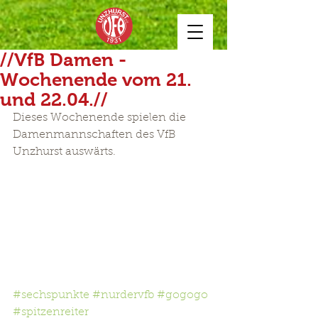
//VfB Damen -
Wochenende vom 21.
und 22.04.//
Dieses Wochenende spielen die 
Damenmannschaften des VfB 
Unzhurst auswärts.
#sechspunkte
#nurdervfb
#gogogo
#spitzenreiter