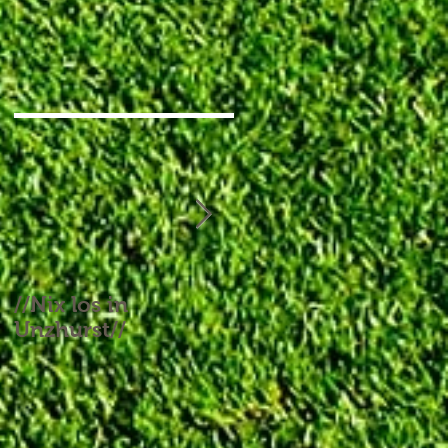
//Nix los in
//Aufgebrauchtes
Unzhurst//
Glück und ein
Endspiel, das keines
war//