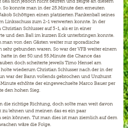
 ließ sich jedoch nicht beirren und zeigte an diesem 
e. So konnte man in der 25.Minute den erneuten 
 Jakob Schöttgen einen platzierten Flankenball seines 
m Linksschuss zum 2-1 verwerten konnte. In der 
ristian Schlusser auf 3-1, als er in einer 
rrte und den Ball im kurzen Eck unterbringen konnte.
 man von den Gästen weiter nur sporadische 
och sehr gebunden waren. So war der VFB weiter einem 
 hatte in der 50.und 55.Minute die Chance das 
auben doch scheiterte jeweils Timo Hensel am 
holte wiederum Christian Schlusser nach der in der 
Nun war der Bann vollends gebrochen und Unzhurst 
 80.Minute erhöhte der eingewechselte Marco Bauer per 
lte den hohen Sieg.
in die richtige Richtung, doch sollte man weit davon 
k zu lehnen und meinen das es ein paar 
sein können. Tut man dies ist man ziemlich auf dem 
rwachen wäre die Folge.