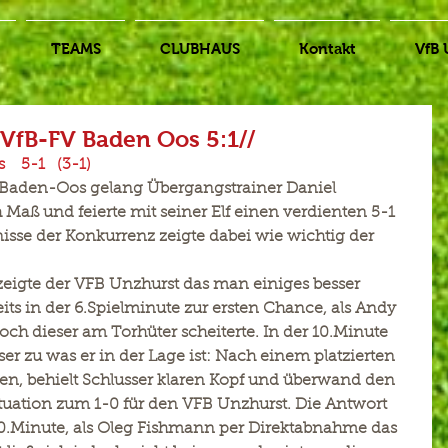
TEAMS
CLUBHAUS
Kontakt
VfB 
 VfB-FV Baden Oos 5:1//
 5-1   (3-1)
Baden-Oos gelang Übergangstrainer Daniel 
 Maß und feierte mit seiner Elf einen verdienten 5-1 
nisse der Konkurrenz zeigte dabei wie wichtig der 
eigte der VFB Unzhurst das man einiges besser 
s in der 6.Spielminute zur ersten Chance, als Andy 
och dieser am Torhüter scheiterte. In der 10.Minute 
er zu was er in der Lage ist: Nach einem platzierten 
en, behielt Schlusser klaren Kopf und überwand den 
ituation zum 1-0 für den VFB Unzhurst. Die Antwort 
0.Minute, als Oleg Fishmann per Direktabnahme das 