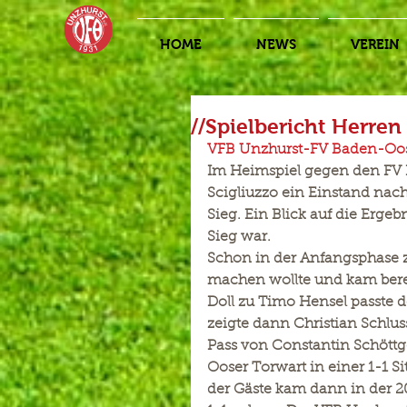
HOME
NEWS
VEREIN
//Spielbericht Herren
VFB Unzhurst-FV Baden-Oos   
Im Heimspiel gegen den FV 
Scigliuzzo ein Einstand nach
Sieg. Ein Blick auf die Ergeb
Sieg war.
Schon in der Anfangsphase z
machen wollte und kam bereit
Doll zu Timo Hensel passte d
zeigte dann Christian Schluss
Pass von Constantin Schöttg
Ooser Torwart in einer 1-1 S
der Gäste kam dann in der 2