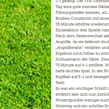
1-1 gelang. Der VFB Unzhurst
Tag eine gute mentale Stärk
Führungstreffer erzielen, als
Bruders Constantin mit eine
35.Minute erhöhte wiederum Ch
Einzelaktion drei Spieler na
Nach dem Seitenwechsel sah
Angriffe, da sie defensiv d
„Angriffswahn“ verfallen und
Ergebnis noch höher zu schr
Schlussmann der Gäste. Dies 
75.Minute auf 4-1 erhöhte. 
hatte leichtes Spiel. In der
Kopfball auf 5-1 und besiege
Fazit:
Es war ein wichtiger Schritt 
entfernt sein sich nun zurüc
Prozentpunkte weniger auch 
Holzweg und ein schrilles E