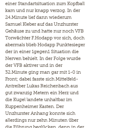
einer Standartsituation zum Kopfball 
kam und nur knapp verzog. In der 
24.Minute lief dann wiederum 
Samuel Kleber auf das Unzhurster 
Gehäuse zu und hatte nur noch VFB 
Torwächter F.Hodapp vor sich, doch 
abermals blieb Hodapp Punktesieger 
der in einer 1gegen1 Situation die 
Nerven behielt. In der Folge wurde 
der VFB aktiver und in der 
32.Minute ging man gar mit 1-0 in 
Front; dabei fasste sich Mittelfeld-
Antreiber Lukas Reichenbach aus 
gut zwanzig Metern ein Herz und 
die Kugel landete unhaltbar im 
Kuppenheimer Kasten. Der 
Unzhurster Anhang konnte sich 
allerdings nur zehn Minuten über 
die Führung beglücken, denn in der 