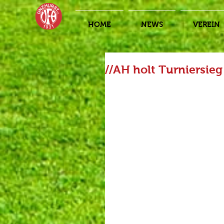
HOME
NEWS
VEREIN
//AH holt Turniersieg