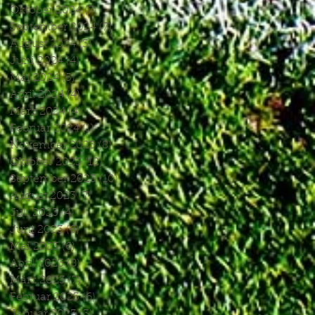
Oktober 2024
(7)
7 Beiträge
September 2024
(7)
7 Beiträge
August 2024
(3)
3 Beiträge
Juni 2024
(4)
4 Beiträge
Mai 2024
(5)
5 Beiträge
April 2024
(4)
4 Beiträge
März 2024
(4)
4 Beiträge
Februar 2024
(1)
1 Beitrag
November 2023
(8)
8 Beiträge
Oktober 2023
(12)
12 Beiträge
September 2023
(10)
10 Beiträge
August 2023
(7)
7 Beiträge
Juli 2023
(4)
4 Beiträge
Juni 2023
(6)
6 Beiträge
Mai 2023
(6)
6 Beiträge
April 2023
(8)
8 Beiträge
März 2023
(7)
7 Beiträge
Februar 2023
(6)
6 Beiträge
Januar 2023
(3)
3 Beiträge