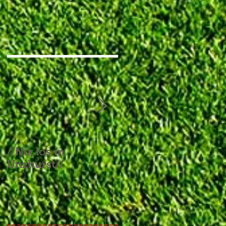
//Nix los in
//Aufgebrauchtes
Unzhurst//
Glück und ein
Endspiel, das keines
war//