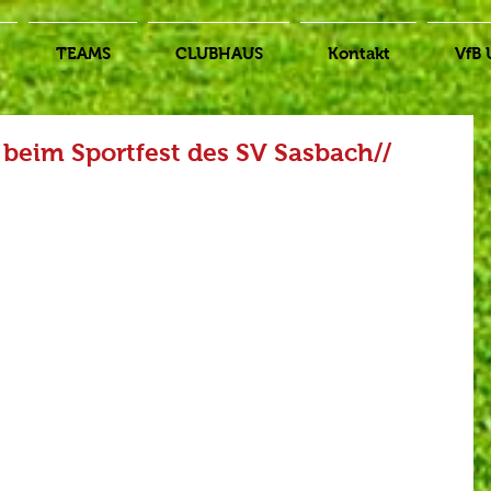
TEAMS
CLUBHAUS
Kontakt
VfB 
 beim Sportfest des SV Sasbach//