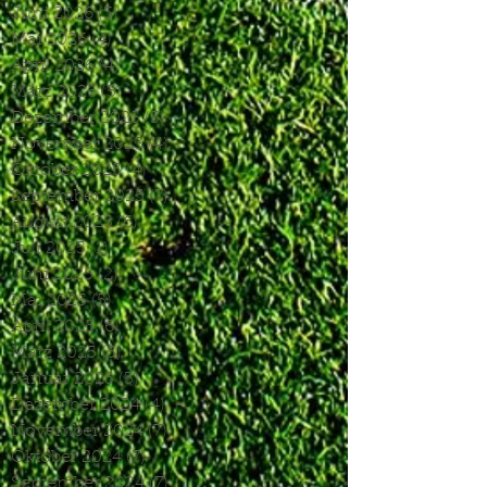
Juni 2026
(3)
3 Beiträge
Mai 2026
(4)
4 Beiträge
April 2026
(4)
4 Beiträge
März 2026
(5)
5 Beiträge
Dezember 2025
(5)
5 Beiträge
November 2025
(4)
4 Beiträge
Oktober 2025
(4)
4 Beiträge
September 2025
(7)
7 Beiträge
August 2025
(6)
6 Beiträge
Juli 2025
(1)
1 Beitrag
Juni 2025
(2)
2 Beiträge
Mai 2025
(5)
5 Beiträge
April 2025
(6)
6 Beiträge
März 2025
(5)
5 Beiträge
Januar 2025
(3)
3 Beiträge
Dezember 2024
(4)
4 Beiträge
November 2024
(7)
7 Beiträge
Oktober 2024
(7)
7 Beiträge
September 2024
(7)
7 Beiträge