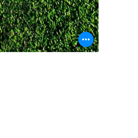
Januar 2025
(3)
3 Beiträge
Dezember 2024
(4)
4 Beiträge
November 2024
(7)
7 Beiträge
Oktober 2024
(7)
7 Beiträge
September 2024
(7)
7 Beiträge
August 2024
(3)
3 Beiträge
Juni 2024
(4)
4 Beiträge
Mai 2024
(5)
5 Beiträge
April 2024
(4)
4 Beiträge
März 2024
(4)
4 Beiträge
Februar 2024
(1)
1 Beitrag
November 2023
(8)
8 Beiträge
Oktober 2023
(12)
12 Beiträge
September 2023
(10)
10 Beiträge
August 2023
(7)
7 Beiträge
Juli 2023
(4)
4 Beiträge
Juni 2023
(6)
6 Beiträge
Mai 2023
(6)
6 Beiträge
April 2023
(8)
8 Beiträge