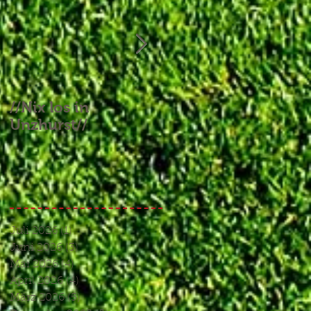
//Nix los in
//Aufgebrauchtes
Unzhurst//
Glück und ein
Endspiel, das keines
war//
Juli 2026
(1)
1 Beitrag
Juni 2026
(3)
3 Beiträge
Mai 2026
(4)
4 Beiträge
April 2026
(4)
4 Beiträge
März 2026
(5)
5 Beiträge