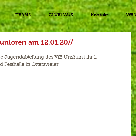
TEAMS
CLUBHAUS
Kontakt
VfB 
Junioren am 12.01.20//
ie Jugendabteilung des VfB Unzhurst ihr 1. 
d Festhalle in Ottersweier.