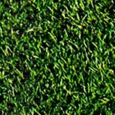
März 2024
(4)
4 Beiträge
Februar 2024
(1)
1 Beitrag
November 2023
(8)
8 Beiträge
Oktober 2023
(12)
12 Beiträge
September 2023
(10)
10 Beiträge
August 2023
(7)
7 Beiträge
Juli 2023
(4)
4 Beiträge
Juni 2023
(6)
6 Beiträge
Mai 2023
(6)
6 Beiträge
April 2023
(8)
8 Beiträge
März 2023
(7)
7 Beiträge
Februar 2023
(6)
6 Beiträge
Januar 2023
(3)
3 Beiträge
Dezember 2022
(4)
4 Beiträge
November 2022
(5)
5 Beiträge
Oktober 2022
(5)
5 Beiträge
September 2022
(10)
10 Beiträge
August 2022
(7)
7 Beiträge
Juli 2022
(8)
8 Beiträge