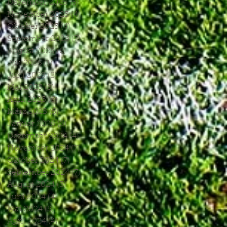
Dezember 2025
(5)
5 Beiträge
November 2025
(4)
4 Beiträge
Oktober 2025
(4)
4 Beiträge
September 2025
(7)
7 Beiträge
August 2025
(6)
6 Beiträge
Juli 2025
(1)
1 Beitrag
Juni 2025
(2)
2 Beiträge
Mai 2025
(5)
5 Beiträge
April 2025
(6)
6 Beiträge
März 2025
(5)
5 Beiträge
Januar 2025
(3)
3 Beiträge
Dezember 2024
(4)
4 Beiträge
November 2024
(7)
7 Beiträge
Oktober 2024
(7)
7 Beiträge
September 2024
(7)
7 Beiträge
August 2024
(3)
3 Beiträge
Juni 2024
(4)
4 Beiträge
Mai 2024
(5)
5 Beiträge
April 2024
(4)
4 Beiträge