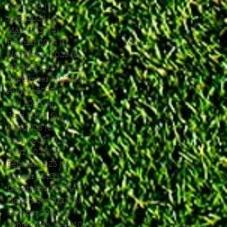
Mai 2024
(5)
5 Beiträge
April 2024
(4)
4 Beiträge
März 2024
(4)
4 Beiträge
Februar 2024
(1)
1 Beitrag
November 2023
(8)
8 Beiträge
Oktober 2023
(12)
12 Beiträge
September 2023
(10)
10 Beiträge
August 2023
(7)
7 Beiträge
Juli 2023
(4)
4 Beiträge
Juni 2023
(6)
6 Beiträge
Mai 2023
(6)
6 Beiträge
April 2023
(8)
8 Beiträge
März 2023
(7)
7 Beiträge
Februar 2023
(6)
6 Beiträge
Januar 2023
(3)
3 Beiträge
Dezember 2022
(4)
4 Beiträge
November 2022
(5)
5 Beiträge
Oktober 2022
(5)
5 Beiträge
September 2022
(10)
10 Beiträge