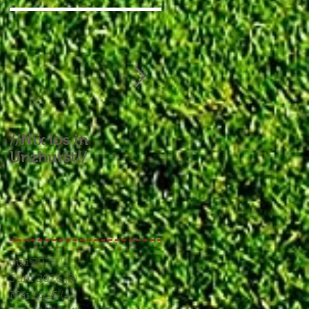
//Nix los in
//Aufgebrauchtes
Unzhurst//
Glück und ein
Endspiel, das keines
war//
Juli 2026
(1)
1 Beitrag
Juni 2026
(3)
3 Beiträge
Mai 2026
(4)
4 Beiträge