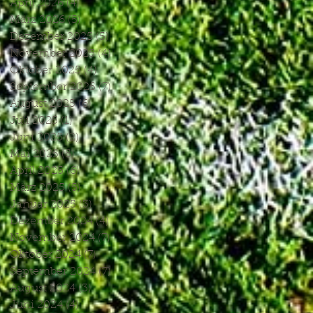
April 2026
(4)
4 Beiträge
März 2026
(5)
5 Beiträge
Dezember 2025
(5)
5 Beiträge
November 2025
(4)
4 Beiträge
Oktober 2025
(4)
4 Beiträge
September 2025
(7)
7 Beiträge
August 2025
(6)
6 Beiträge
Juli 2025
(1)
1 Beitrag
Juni 2025
(2)
2 Beiträge
Mai 2025
(5)
5 Beiträge
April 2025
(6)
6 Beiträge
März 2025
(5)
5 Beiträge
Januar 2025
(3)
3 Beiträge
Dezember 2024
(4)
4 Beiträge
November 2024
(7)
7 Beiträge
Oktober 2024
(7)
7 Beiträge
September 2024
(7)
7 Beiträge
August 2024
(3)
3 Beiträge
Juni 2024
(4)
4 Beiträge