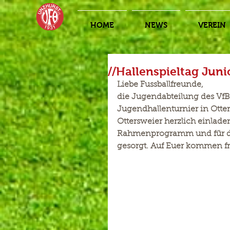
HOME
NEWS
VEREIN
//Hallenspieltag Juni
Liebe Fussballfreunde,
die Jugendabteilung des VfB 
Jugendhallenturnier in Otte
Ottersweier herzlich einlade
Rahmenprogramm und für das
gesorgt. Auf Euer kommen fr