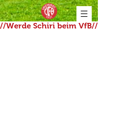
//Werde Schiri beim VfB//