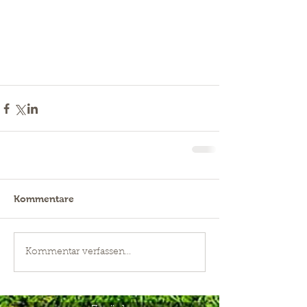
Kommentare
Kommentar verfassen...