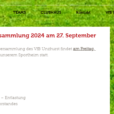
TEAMS
CLUBHAUS
Kontakt
VfB 
rsammlung 2024 am 27. September
versammlung des VfB Unzhurst findet 
am Freitag, 
 unserem Sportheim statt.
 – Entlastung
orstandes