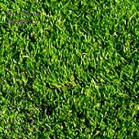
//Nix los in
//Aufgebrauchtes
Unzhurst//
Glück und ein
Endspiel, das keines
war//
Juli 2026
(1)
1 Beitrag
Juni 2026
(3)
3 Beiträge
Mai 2026
(4)
4 Beiträge
April 2026
(4)
4 Beiträge
März 2026
(5)
5 Beiträge
Dezember 2025
(5)
5 Beiträge
November 2025
(4)
4 Beiträge
Oktober 2025
(4)
4 Beiträge
September 2025
(7)
7 Beiträge
August 2025
(6)
6 Beiträge