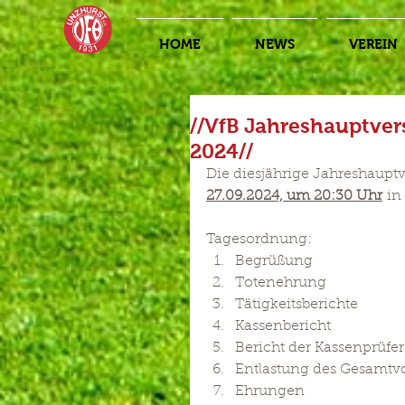
HOME
NEWS
VEREIN
//VfB Jahreshauptve
2024//
Die diesjährige Jahreshaupt
27.09.2024, um 20:30 Uhr
 in
Tagesordnung:
Begrüßung
Totenehrung
Tätigkeitsberichte
Kassenbericht
Bericht der Kassenprüfer
Entlastung des Gesamtv
Ehrungen