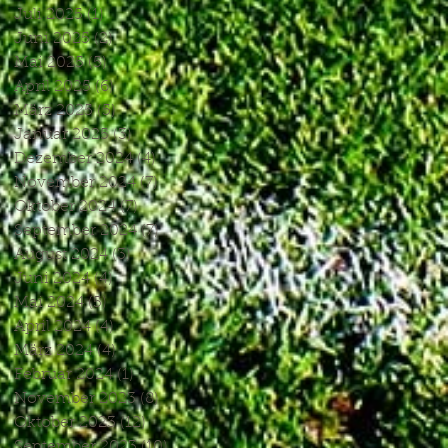
Juli 2025
(1)
1 Beitrag
Juni 2025
(2)
2 Beiträge
Mai 2025
(5)
5 Beiträge
April 2025
(6)
6 Beiträge
März 2025
(5)
5 Beiträge
Januar 2025
(3)
3 Beiträge
Dezember 2024
(4)
4 Beiträge
November 2024
(7)
7 Beiträge
Oktober 2024
(7)
7 Beiträge
September 2024
(7)
7 Beiträge
August 2024
(3)
3 Beiträge
Juni 2024
(4)
4 Beiträge
Mai 2024
(5)
5 Beiträge
April 2024
(4)
4 Beiträge
März 2024
(4)
4 Beiträge
Februar 2024
(1)
1 Beitrag
November 2023
(8)
8 Beiträge
Oktober 2023
(12)
12 Beiträge
September 2023
(10)
10 Beiträge