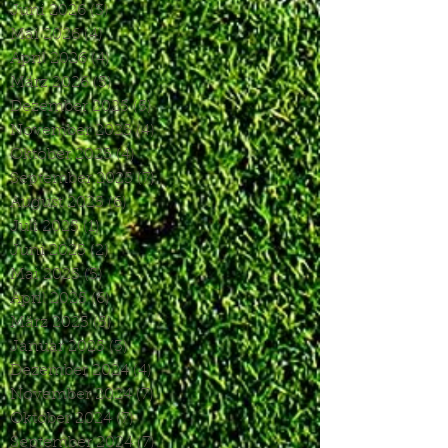
Juni 2026
(3)
3 Beiträge
Mai 2026
(4)
4 Beiträge
April 2026
(4)
4 Beiträge
März 2026
(5)
5 Beiträge
Dezember 2025
(5)
5 Beiträge
November 2025
(4)
4 Beiträge
Oktober 2025
(4)
4 Beiträge
September 2025
(7)
7 Beiträge
August 2025
(6)
6 Beiträge
Juli 2025
(1)
1 Beitrag
Juni 2025
(2)
2 Beiträge
Mai 2025
(5)
5 Beiträge
April 2025
(6)
6 Beiträge
März 2025
(5)
5 Beiträge
Januar 2025
(3)
3 Beiträge
Dezember 2024
(4)
4 Beiträge
November 2024
(7)
7 Beiträge
Oktober 2024
(7)
7 Beiträge
September 2024
(7)
7 Beiträge