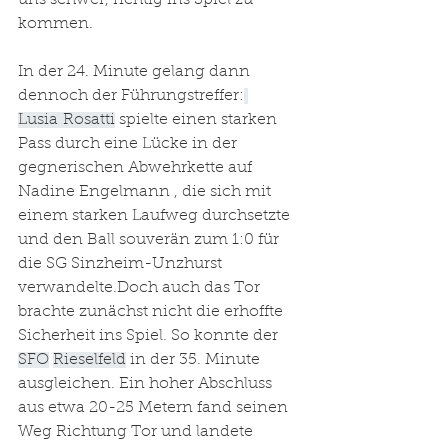
uns schwer, richtig ins Spiel zu 
kommen.
In der 24. Minute gelang dann 
dennoch der Führungstreffer:
Lusia Rosatti
 spielte einen starken 
Pass durch eine Lücke in der 
gegnerischen Abwehrkette auf 
Nadine Engelmann , die sich mit 
einem starken Laufweg durchsetzte 
und den Ball souverän zum 1:0 für 
die SG Sinzheim-Unzhurst 
verwandelte.Doch auch das Tor 
brachte zunächst nicht die erhoffte 
Sicherheit ins Spiel. So konnte der 
SFO
Rieselfeld
 in der 35. Minute 
ausgleichen. Ein hoher Abschluss 
aus etwa 20-25 Metern fand seinen 
Weg Richtung Tor und landete 