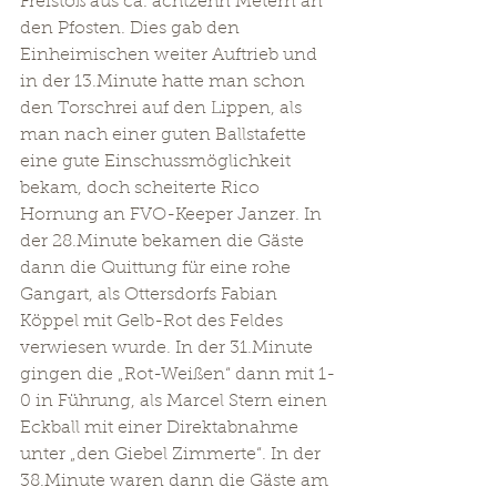
Freistoß aus ca. achtzehn Metern an 
den Pfosten. Dies gab den 
Einheimischen weiter Auftrieb und 
in der 13.Minute hatte man schon 
den Torschrei auf den Lippen, als 
man nach einer guten Ballstafette 
eine gute Einschussmöglichkeit 
bekam, doch scheiterte Rico 
Hornung an FVO-Keeper Janzer. In 
der 28.Minute bekamen die Gäste 
dann die Quittung für eine rohe 
Gangart, als Ottersdorfs Fabian 
Köppel mit Gelb-Rot des Feldes 
verwiesen wurde. In der 31.Minute 
gingen die „Rot-Weißen“ dann mit 1-
0 in Führung, als Marcel Stern einen 
Eckball mit einer Direktabnahme 
unter „den Giebel Zimmerte“. In der 
38.Minute waren dann die Gäste am 