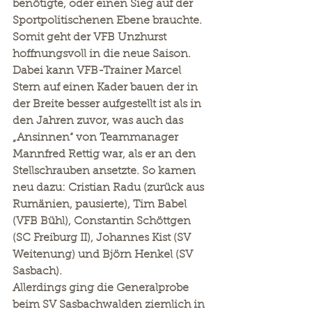
benötigte, oder einen Sieg auf der 
Sportpolitischenen Ebene brauchte. 
Somit geht der VFB Unzhurst 
hoffnungsvoll in die neue Saison. 
Dabei kann VFB-Trainer Marcel 
Stern auf einen Kader bauen der in 
der Breite besser aufgestellt ist als in 
den Jahren zuvor, was auch das 
„Ansinnen“ von Teammanager 
Mannfred Rettig war, als er an den 
Stellschrauben ansetzte. So kamen 
neu dazu: Cristian Radu (zurück aus 
Rumänien, pausierte), Tim Babel 
(VFB Bühl), Constantin Schöttgen 
(SC Freiburg II), Johannes Kist (SV 
Weitenung) und Björn Henkel (SV 
Sasbach).
Allerdings ging die Generalprobe 
beim SV Sasbachwalden ziemlich in 