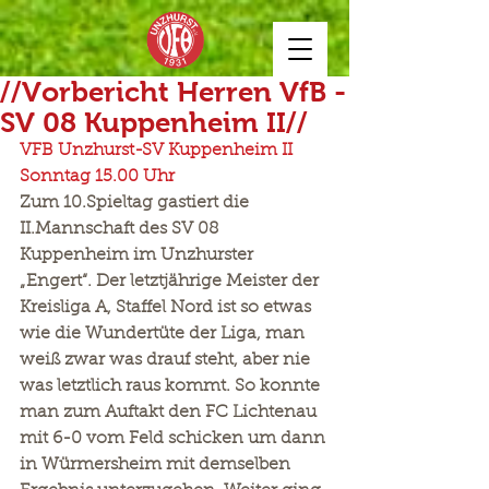
//Vorbericht Herren VfB -
SV 08 Kuppenheim II//
VFB Unzhurst-SV Kuppenheim II  
Sonntag 15.00 Uhr
Zum 10.Spieltag gastiert die 
II.Mannschaft des SV 08 
Kuppenheim im Unzhurster 
„Engert“. Der letztjährige Meister der 
Kreisliga A, Staffel Nord ist so etwas 
wie die Wundertüte der Liga, man 
weiß zwar was drauf steht, aber nie 
was letztlich raus kommt. So konnte 
man zum Auftakt den FC Lichtenau 
mit 6-0 vom Feld schicken um dann 
in Würmersheim mit demselben 