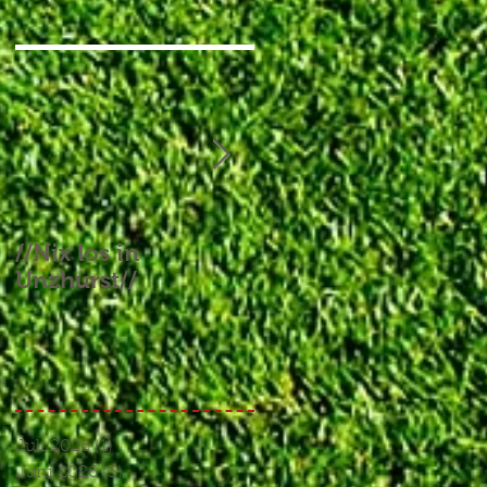
//Nix los in
//Aufgebrauchtes
Unzhurst//
Glück und ein
Endspiel, das keines
war//
Juli 2026
(1)
1 Beitrag
Juni 2026
(3)
3 Beiträge