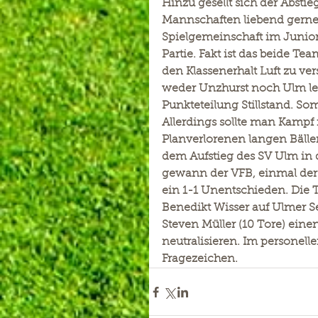
Hinzu gesellt sich der Absti
Mannschaften liebend gerne 
Spielgemeinschaft im Juniore
Partie. Fakt ist das beide T
den Klassenerhalt Luft zu ve
weder Unzhurst noch Ulm leis
Punkteteilung Stillstand. S
Allerdings sollte man Kampf
Planverlorenen langen Bälle
dem Aufstieg des SV Ulm in 
gewann der VFB, einmal der 
ein 1-1 Unentschieden. Die 
Benedikt Wisser auf Ulmer Se
Steven Müller (10 Tore) eine
neutralisieren. Im personell
Fragezeichen.