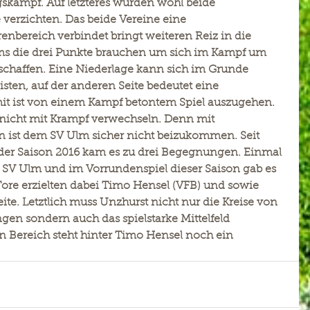
egskampf. Auf letzteres würden wohl beide 
verzichten. Das beide Vereine eine 
nbereich verbindet bringt weiteren Reiz in die 
eams die drei Punkte brauchen um sich im Kampf um 
rschaffen. Eine Niederlage kann sich im Grunde 
ten, auf der anderen Seite bedeutet eine 
omit ist von einem Kampf betontem Spiel auszugehen. 
 nicht mit Krampf verwechseln. Denn mit 
n ist dem SV Ulm sicher nicht beizukommen. Seit 
der Saison 2016 kam es zu drei Begegnungen. Einmal 
SV Ulm und im Vorrundenspiel dieser Saison gab es 
Tore erzielten dabei Timo Hensel (VFB) und sowie 
ite. Letztlich muss Unzhurst nicht nur die Kreise von 
ngen sondern auch das spielstarke Mittelfeld 
en Bereich steht hinter Timo Hensel noch ein 