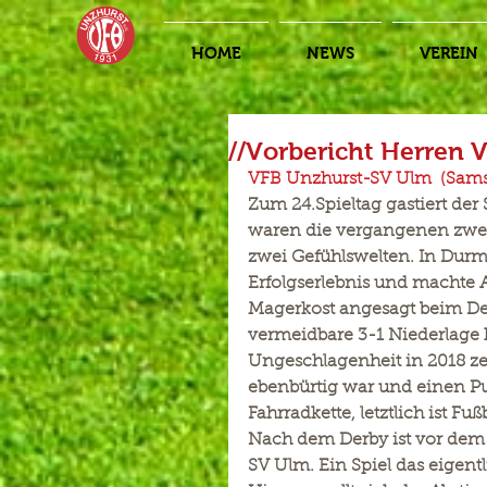
HOME
NEWS
VEREIN
//Vorbericht Herren V
VFB Unzhurst-SV Ulm  (Sams
Zum 24.Spieltag gastiert de
waren die vergangenen zwei 
zwei Gefühlswelten. In Durm
Erfolgserlebnis und machte 
Magerkost angesagt beim Der
vermeidbare 3-1 Niederlage 
Ungeschlagenheit in 2018 ze
ebenbürtig war und einen Pun
Fahrradkette, letztlich ist Fuß
Nach dem Derby ist vor de
SV Ulm. Ein Spiel das eigent