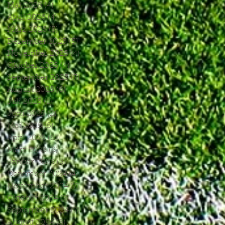
Mai 2026
(4)
4 Beiträge
April 2026
(4)
4 Beiträge
März 2026
(5)
5 Beiträge
Dezember 2025
(5)
5 Beiträge
November 2025
(4)
4 Beiträge
Oktober 2025
(4)
4 Beiträge
September 2025
(7)
7 Beiträge
August 2025
(6)
6 Beiträge
Juli 2025
(1)
1 Beitrag
Juni 2025
(2)
2 Beiträge
Mai 2025
(5)
5 Beiträge
April 2025
(6)
6 Beiträge
März 2025
(5)
5 Beiträge
Januar 2025
(3)
3 Beiträge
Dezember 2024
(4)
4 Beiträge
November 2024
(7)
7 Beiträge
Oktober 2024
(7)
7 Beiträge
September 2024
(7)
7 Beiträge
August 2024
(3)
3 Beiträge