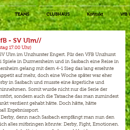
TEAMS
CLUBHAUS
Kontakt
VfB 
fB - SV Ulm//
tag 17.00 Uhr)
r SV Ulm im Unzhurster Engert. Für den VFB Unzhurst 
Spiele in Durmersheim und in Sasbach eine Reise in 
ersheim gelang mit dem 4-1 Sieg das lang ersehnte 
Appetit auf mehr, doch eine Woche später war eher 
by in Sasbach und musste eine ärgerliche und 
hinnehmen. Somit wurde nicht nur die Serie der 
rstört, sondern auch die Tatsache das man zumindest 
kt verdient gehabt hätte. Doch hätte, hätte 
ball Ergebnissport.
m Derby, denn nach Sasbach empfängt man nun den 
lich alles mitbringen könnte: Derby, Fight, Emotionen. 