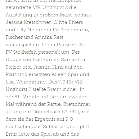
hinter sich. In der Halbzeitpause 
veränderte VfB Unzhurst 2 die 
Aufstellung in großem Maße, sodass 
Jessica Kretschmer, Olivia Ehlers 
und Lilly Neidinger für Schiemann, 
Fischer und Annika Rest 
weiterspielten. In der Pause stellte 
FV Stollhofen personell um: Per 
Doppelwechsel kamen Samantha 
Stelzer und Jasmin Hinz auf den 
Platz und ersetzten Aileen Spar und 
Lisa Weingartner. Das 7:0 für VfB 
Unzhurst 2 stellte Braun sicher. In 
der 51. Minute traf sie zum zweiten 
Mal während der Partie. Kretschmer 
gelang ein Doppelpack (71./81.), mit 
dem sie das Ergebnis auf 9:0 
hochschraubte. Schlussendlich pfiff 
Emir Letic das Spiel ab und das 