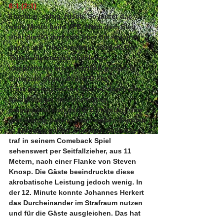
6:1 (2:1)
Fruchtig, saftig, frisch. So lautet das 
neue Motto beim VFB. Nach dem Sieg 
über die SG darf sich über die Ankunft 
der neuen Trikots gefreut werden. Der 
Tabellenletzte gab sich lange 
kämpferisch, brach letztlich jedoch in 
Unterzahl gegen den VFB ein.
Trotz der englischen Woche, durch das 
Nachholspiel am Donnerstag, 
präsentierte sich der VFB in guter Form 
und konnte bereits nach sieben Minuten 
in Führung gehen. Christian Schlusser 
traf in seinem Comeback Spiel 
sehenswert per Seitfallzieher, aus 11 
Metern, nach einer Flanke von Steven 
Knosp. Die Gäste beeindruckte diese 
akrobatische Leistung jedoch wenig. In 
der 12. Minute konnte Johannes Herkert 
das Durcheinander im Strafraum nutzen 
und für die Gäste ausgleichen. Das hat 