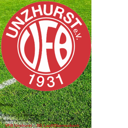
Beitrag
4. Nov. 2019
2 Min. Lesezeit
//Spielbericht Herren VfB-SG Lauf/Obersasbach 6:1//
VFB Unzhurst – SG Lauf/Obersasbach 