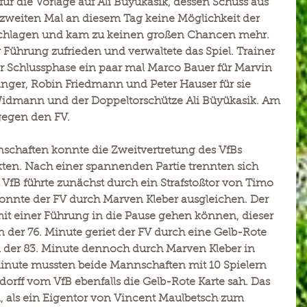
für die Vorlage auf Ali Büyükasik, dessen Schuss aus 
 zweiten Mal an diesem Tag keine Möglichkeit der 
schlagen und kam zu keinen großen Chancen mehr. 
r Führung zufrieden und verwaltete das Spiel. Trainer 
r Schlussphase ein paar mal Marco Bauer für Marvin 
nger, Robin Friedmann und Peter Hauser für sie 
Widmann und der Doppeltorschütze Ali Büyükasik. Am 
gegen den FV. 
schaften konnte die Zweitvertretung des VfBs 
ten. Nach einer spannenden Partie trennten sich 
VfB führte zunächst durch ein Strafstoßtor von Timo 
konnte der FV durch Marven Kleber ausgleichen. Der 
 mit einer Führung in die Pause gehen können, dieser 
 der 76. Minute geriet der FV durch eine Gelb-Rote 
n der 83. Minute dennoch durch Marven Kleber in 
inute mussten beide Mannschaften mit 10 Spielern 
dorff vom VfB ebenfalls die Gelb-Rote Karte sah. Das 
n, als ein Eigentor von Vincent Maulbetsch zum 