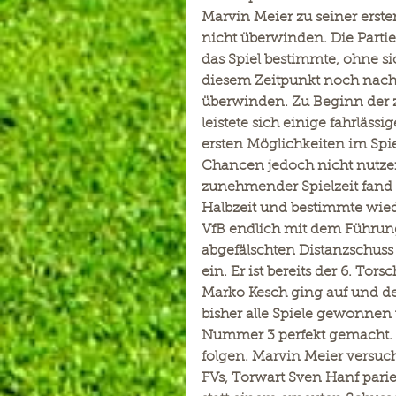
Marvin Meier zu seiner erst
nicht überwinden. Die Partie
das Spiel bestimmte, ohne si
diesem Zeitpunkt noch nach
überwinden. Zu Beginn der zw
leistete sich einige fahrläss
ersten Möglichkeiten im Spie
Chancen jedoch nicht nutzen
zunehmender Spielzeit fand 
Halbzeit und bestimmte wiede
VfB endlich mit dem Führungs
abgefälschten Distanzschuss 
ein. Er ist bereits der 6. Tor
Marko Kesch ging auf und der
bisher alle Spiele gewonnen
Nummer 3 perfekt gemacht. Al
folgen. Marvin Meier versucht
FVs, Torwart Sven Hanf parie