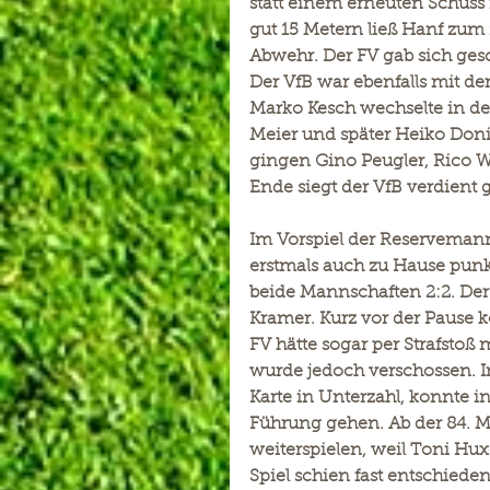
statt einem erneuten Schuss 
gut 15 Metern ließ Hanf zum
Abwehr. Der FV gab sich ge
Der VfB war ebenfalls mit de
Marko Kesch wechselte in de
Meier und später Heiko Doni
gingen Gino Peugler, Rico 
Ende siegt der VfB verdient 
Im Vorspiel der Reservemann
erstmals auch zu Hause punk
beide Mannschaften 2:2. Der 
Kramer. Kurz vor der Pause 
FV hätte sogar per Strafstoß
wurde jedoch verschossen. In
Karte in Unterzahl, konnte i
Führung gehen. Ab der 84. M
weiterspielen, weil Toni Hux
Spiel schien fast entschiede