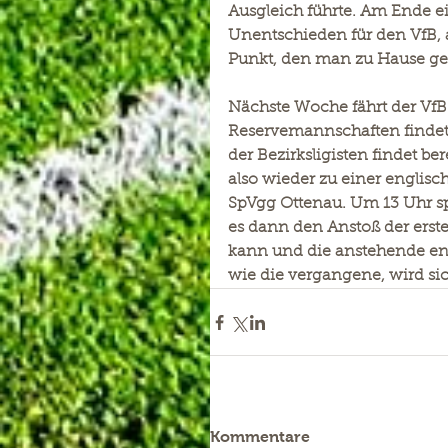
Ausgleich führte. Am Ende e
Unentschieden für den VfB, a
Punkt, den man zu Hause geh
Nächste Woche fährt der VfB
Reservemannschaften findet a
der Bezirksligisten findet be
also wieder zu einer englis
SpVgg Ottenau. Um 13 Uhr sp
es dann den Anstoß der erst
kann und die anstehende eng
wie die vergangene, wird si
Kommentare