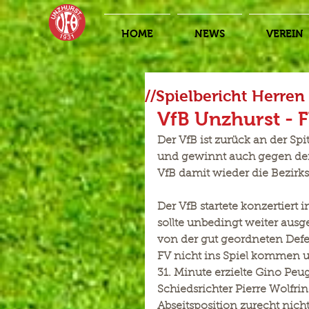
HOME
NEWS
VEREIN
//Spielbericht Herre
VfB Unzhurst - 
Der VfB ist zurück an der Spi
und gewinnt auch gegen den
VfB damit wieder die Bezirk
Der VfB startete konzertiert 
sollte unbedingt weiter aus
von der gut geordneten Defen
FV nicht ins Spiel kommen un
31. Minute erzielte Gino Peu
Schiedsrichter Pierre Wolfrin
Abseitsposition zurecht nic