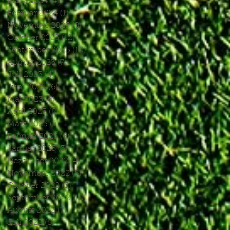
März 2024
(4)
4 Beiträge
Februar 2024
(1)
1 Beitrag
November 2023
(8)
8 Beiträge
Oktober 2023
(12)
12 Beiträge
September 2023
(10)
10 Beiträge
August 2023
(7)
7 Beiträge
Juli 2023
(4)
4 Beiträge
Juni 2023
(6)
6 Beiträge
Mai 2023
(6)
6 Beiträge
April 2023
(8)
8 Beiträge
März 2023
(7)
7 Beiträge
Februar 2023
(6)
6 Beiträge
Januar 2023
(3)
3 Beiträge
Dezember 2022
(4)
4 Beiträge
November 2022
(5)
5 Beiträge
Oktober 2022
(5)
5 Beiträge
September 2022
(10)
10 Beiträge
August 2022
(7)
7 Beiträge
Juli 2022
(8)
8 Beiträge