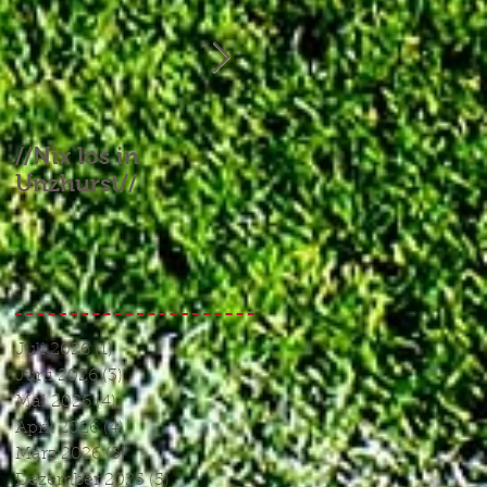
//Nix los in
//Aufgebrauchtes
Unzhurst//
Glück und ein
Endspiel, das keines
war//
Juli 2026
(1)
1 Beitrag
Juni 2026
(3)
3 Beiträge
Mai 2026
(4)
4 Beiträge
April 2026
(4)
4 Beiträge
März 2026
(5)
5 Beiträge
Dezember 2025
(5)
5 Beiträge