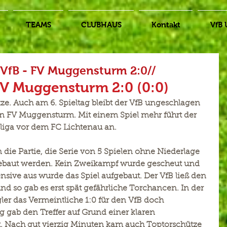
TEAMS
CLUBHAUS
Kontakt
VfB 
n VfB - FV Muggensturm 2:0//
FV Muggensturm 2:0 (0:0)
tze. Auch am 6. Spieltag bleibt der VfB ungeschlagen 
 FV Muggensturm. Mit einem Spiel mehr führt der 
sliga vor dem FC Lichtenau an.
in die Partie, die Serie von 5 Spielen ohne Niederlage 
gebaut werden. Kein Zweikampf wurde gescheut und 
sive aus wurde das Spiel aufgebaut. Der VfB ließ den 
d so gab es erst spät gefährliche Torchancen. In der 
gler das Vermeintliche 1:0 für den VfB doch 
g gab den Treffer auf Grund einer klaren 
ht. Nach gut vierzig Minuten kam auch Toptorschütze 