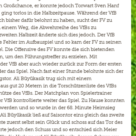
en Großchance, er konnte jedoch Torwart Sven Hanf 
 ging torlos in die Halbzeitpause. Während der VfB 
ch bisher dafür belohnt zu haben, sucht der FV zu 
 einem Weg, die Abwehrreihe des VfBs zu 
eiten Halbzeit änderte sich dies jedoch. Der VfB 
ige Fehler im Aufbauspiel und so kam der FV zu seinen 
l. Die Offensive des FV konnte die sich bietenden 
, um den Führungstreffer zu erzielen. Mit 
der VfB aber auch wieder zurück zur Form der ersten 
r das Spiel. Nach fast einer Stunde belohnte sich der 
tor. Ali Büyükasik trug sich mit einem 
aus gut 20 Metern in die Torschützenliste des VfBs 
schütze des VfBs. Der Matchplan von Spielertrainer 
 VfB kontrollierte weiter das Spiel. Zu Hause konnten 
 werden und so wurde in der 68. Minute Heimsieg 
i Büyükasik ließ auf Saisontor eins gleich das zweite 
e zuerst selbst sein Glück und schoss auf das Tor des 
rte jedoch den Schuss und so entschied sich Meier 