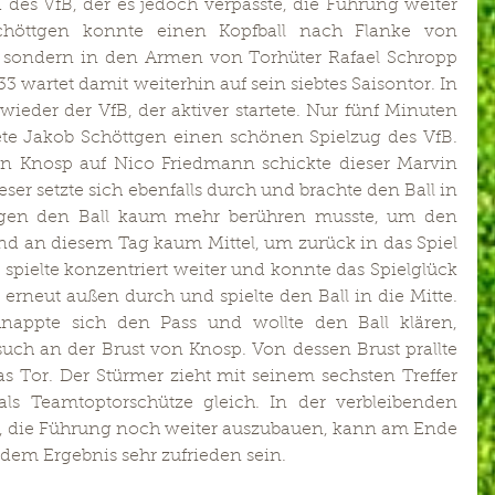
 des VfB, der es jedoch verpasste, die Führung weiter 
chöttgen konnte einen Kopfball nach Flanke von 
, sondern in den Armen von Torhüter Rafael Schropp 
 wartet damit weiterhin auf sein siebtes Saisontor. In 
wieder der VfB, der aktiver startete. Nur fünf Minuten 
te Jakob Schöttgen einen schönen Spielzug des VfB. 
 Knosp auf Nico Friedmann schickte dieser Marvin 
er setzte sich ebenfalls durch und brachte den Ball in 
tgen den Ball kaum mehr berühren musste, um den 
fand an diesem Tag kaum Mittel, um zurück in das Spiel 
spielte konzentriert weiter und konnte das Spielglück 
 erneut außen durch und spielte den Ball in die Mitte. 
nappte sich den Pass und wollte den Ball klären, 
rsuch an der Brust von Knosp. Von dessen Brust prallte 
das Tor. Der Stürmer zieht mit seinem sechsten Treffer 
ls Teamtoptorschütze gleich. In der verbleibenden 
fB, die Führung noch weiter auszubauen, kann am Ende 
dem Ergebnis sehr zufrieden sein.