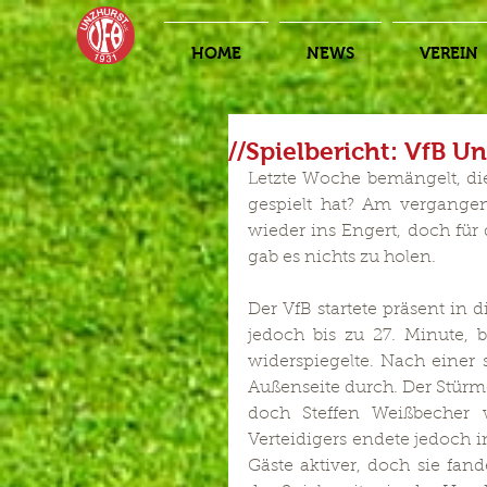
HOME
NEWS
VEREIN
//Spielbericht: VfB U
Letzte Woche bemängelt, die
gespielt hat? Am vergangen
wieder ins Engert, doch für
gab es nichts zu holen.
Der VfB startete präsent in 
jedoch bis zu 27. Minute, b
widerspiegelte. Nach einer s
Außenseite durch. Der Stürmer
doch Steffen Weißbecher w
Verteidigers endete jedoch 
Gäste aktiver, doch sie fan