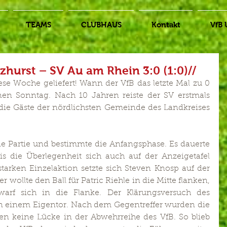
TEAMS
CLUBHAUS
Kontakt
VfB 
nzhurst – SV Au am Rhein 3:0 (1:0)//
se Woche geliefert! Wann der VfB das letzte Mal zu 0 
en Sonntag. Nach 10 Jahren reiste der SV erstmals 
 die Gäste der nördlichsten Gemeinde des Landkreises 
die Partie und bestimmte die Anfangsphase. Es dauerte 
is die Überlegenheit sich auch auf der Anzeigetafel 
tarken Einzelaktion setzte sich Steven Knosp auf der 
 wollte den Ball für Patric Riehle in die Mitte flanken, 
arf sich in die Flanke. Der Klärungsversuch des 
in einem Eigentor. Nach dem Gegentreffer wurden die 
den keine Lücke in der Abwehrreihe des VfB. So blieb 