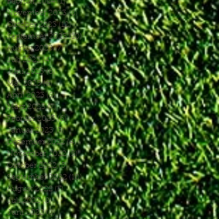
Februar 2024
(1)
1 Beitrag
November 2023
(8)
8 Beiträge
Oktober 2023
(12)
12 Beiträge
September 2023
(10)
10 Beiträge
August 2023
(7)
7 Beiträge
Juli 2023
(4)
4 Beiträge
Juni 2023
(6)
6 Beiträge
Mai 2023
(6)
6 Beiträge
April 2023
(8)
8 Beiträge
März 2023
(7)
7 Beiträge
Februar 2023
(6)
6 Beiträge
Januar 2023
(3)
3 Beiträge
Dezember 2022
(4)
4 Beiträge
November 2022
(5)
5 Beiträge
Oktober 2022
(5)
5 Beiträge
September 2022
(10)
10 Beiträge
August 2022
(7)
7 Beiträge
Juli 2022
(8)
8 Beiträge
Juni 2022
(8)
8 Beiträge