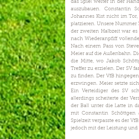
das Spiel weiter in der Hand
auszubauen. Constantin S
Johannes Kist nicht im Tor
platzieren. Unsere Nummer 33
der zweiten Halbzeit war es 
nach Wiederanpfiff vollende
Nach einem Pass von Steven
Meier auf die Außenbahn. Dies
die Mitte, wo Jakob Schöt
Treffer zu erzielen. Der SV 
zu finden. Der VfB hingegen 
erzwingen. Meier setzte sich
Ein Verteidiger des SV sch
allerdings scheiterte der Ve
der Ball unter die Latte in 
mit Constantin Schöttgen a
Spielzeit verpasste es der V
jedoch mit der Leistung und 