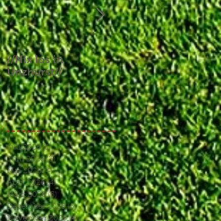
//Nix los in
//Aufgebrauchtes
Unzhurst//
Glück und ein
Endspiel, das keines
war//
Juli 2026
(1)
1 Beitrag
Juni 2026
(3)
3 Beiträge
Mai 2026
(4)
4 Beiträge
April 2026
(4)
4 Beiträge
März 2026
(5)
5 Beiträge
Dezember 2025
(5)
5 Beiträge
November 2025
(4)
4 Beiträge