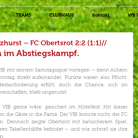
TEAMS
CLUBHAUS
Kontakt
VfB 
zhurst – FC Obertsrot 2:2 (1:1)//
n im Abstiegskampf.
VfB mit seinem Samstagsspiel vorlegen – denn Achern 
nntag direkt aufeinander. Punkte waren also Pflicht. 
tanforderung erfüllt, doch die Chance, sich im 
verschaffen, blieb ungenutzt.
 VfB gerne wäre: gesichert im Mittelfeld. Mit dieser 
n die Gäste in die Partie. Der VfB konnte nicht, der FC 
en. Dennoch zeigte Obertsrot mit ballsicherem Spiel, 
n Tabellenhälfte befindet – und wie schnell sie ihre 
n.