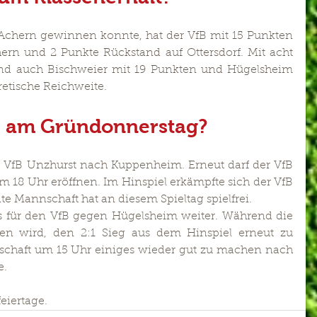
chern gewinnen konnte, hat der VfB mit 15 Punkten 
rn und 2 Punkte Rückstand auf Ottersdorf. Mit acht 
ind auch Bischweier mit 19 Punkten und Hügelsheim 
retische Reichweite.
r am Gründonnerstag?
er VfB Unzhurst nach Kuppenheim. Erneut darf der VfB 
um 18 Uhr eröffnen. Im Hinspiel erkämpfte sich der VfB 
e Mannschaft hat an diesem Spieltag spielfrei.
s für den VfB gegen Hügelsheim weiter. Während die 
en wird, den 2:1 Sieg aus dem Hinspiel erneut zu 
nschaft um 15 Uhr einiges wieder gut zu machen nach 
e.
eiertage.