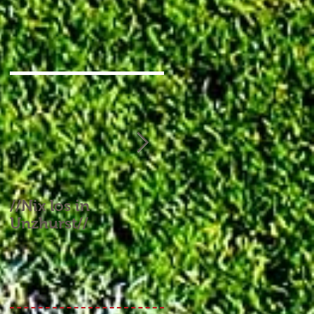
//Nix los in
//Aufgebrauchtes
Unzhurst//
Glück und ein
Endspiel, das keines
war//