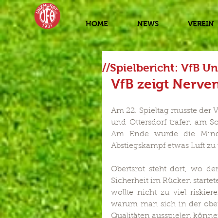
HOME
NEWS
VEREIN
//Spielbericht: VfB Un
VfB zeigt Nerve
Am 22. Spieltag musste der 
und Ottersdorf trafen am So
Am Ende wurde die Mindes
Abstiegskampf etwas Luft zu 
Obertsrot steht dort, wo der
Sicherheit im Rücken startete
wollte nicht zu viel riskier
warum man sich in der obere
Qualitäten ausspielen könne