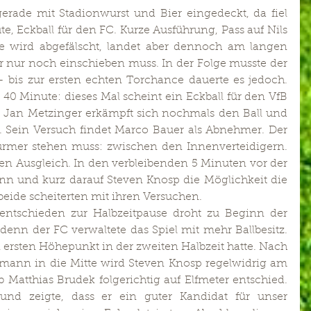
erade mit Stadionwurst und Bier eingedeckt, da fiel 
e, Eckball für den FC. Kurze Ausführung, Pass auf Nils 
e wird abgefälscht, landet aber dennoch am langen 
er nur noch einschieben muss. In der Folge musste der 
bis zur ersten echten Torchance dauerte es jedoch. 
 40 Minute: dieses Mal scheint ein Eckball für den VfB 
r Jan Metzinger erkämpft sich nochmals den Ball und 
n. Sein Versuch findet Marco Bauer als Abnehmer. Der 
ürmer stehen muss: zwischen den Innenverteidigern. 
den Ausgleich. In den verbleibenden 5 Minuten vor der 
n und kurz darauf Steven Knosp die Möglichkeit die 
 beide scheiterten mit ihren Versuchen.
ntschieden zur Halbzeitpause droht zu Beginn der 
denn der FC verwaltete das Spiel mit mehr Ballbesitz. 
 ersten Höhepunkt in der zweiten Halbzeit hatte. Nach 
mann in die Mitte wird Steven Knosp regelwidrig am 
 Matthias Brudek folgerichtig auf Elfmeter entschied. 
Robin Friedmann trat an und zeigte, dass er ein guter Kandidat für unser 