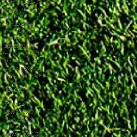
Oktober 2024
(7)
7 Beiträge
September 2024
(7)
7 Beiträge
August 2024
(3)
3 Beiträge
Juni 2024
(4)
4 Beiträge
Mai 2024
(5)
5 Beiträge
April 2024
(4)
4 Beiträge
März 2024
(4)
4 Beiträge
Februar 2024
(1)
1 Beitrag
November 2023
(8)
8 Beiträge
Oktober 2023
(12)
12 Beiträge
September 2023
(10)
10 Beiträge
August 2023
(7)
7 Beiträge
Juli 2023
(4)
4 Beiträge
Juni 2023
(6)
6 Beiträge
Mai 2023
(6)
6 Beiträge
April 2023
(8)
8 Beiträge
März 2023
(7)
7 Beiträge
Februar 2023
(6)
6 Beiträge
Januar 2023
(3)
3 Beiträge