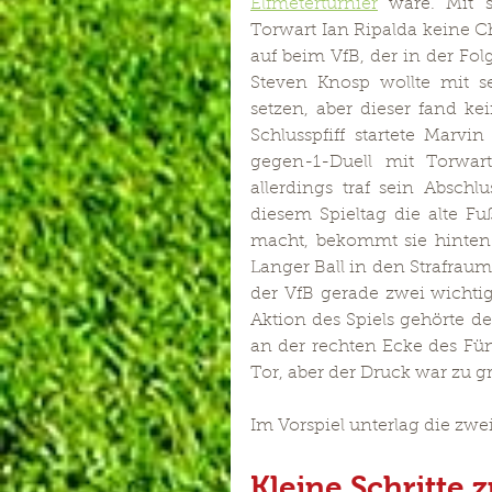
Elfmeterturnier
 wäre. Mit s
Torwart Ian Ripalda keine C
auf beim VfB, der in der Fol
Steven Knosp wollte mit se
setzen, aber dieser fand ke
Schlusspfiff startete Marv
gegen-1-Duell mit Torwar
allerdings traf sein Absch
diesem Spieltag die alte Fu
macht, bekommt sie hinten r
Langer Ball in den Strafraum
der VfB gerade zwei wichtig
Aktion des Spiels gehörte d
an der rechten Ecke des Fün
Tor, aber der Druck war zu g
Im Vorspiel unterlag die zwe
Kleine Schritte 