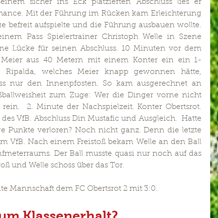
einem sicher ins Eck platzierten Abschluss lies er 
hance. Mit der Führung im Rücken kam Erleichterung 
ge befreit aufspielte und die Führung ausbauen wollte. 
inem Pass Spielertrainer Christoph Welle in Szene 
ine Lücke für seinen Abschluss. 10 Minuten vor dem 
in Meier aus 40 Metern mit einem Konter ein ein 1-
t Ripalda, welches Meier knapp gewonnen hätte, 
luss nur den Innenpfosten. So kam ausgerechnet an 
ßballweisheit zum Zuge: Wer die Dinger vorne nicht 
ein.  2. Minute der Nachspielzeit. Konter Obertsrot. 
 des VfB. Abschluss Din Mustafic und Ausgleich.  Hatte 
e Punkte verloren? Noch nicht ganz. Denn die letzte 
em VfB. Nach einem Freistoß bekam Welle an den Ball 
fmeterraums. Der Ball musste quasi nur noch auf das 
roß und Welle schoss über das Tor.
ite Mannschaft dem FC Obertsrot 2 mit 3:0.
zum Klassenerhalt?