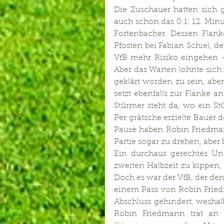
Die Zuschauer hatten sich g
auch schon das 0:1: 12. Minut
Fortenbacher. Dessen Flank
Pfosten bei Fabian Schiel, d
VfB mehr Risiko eingehen – 
Aber das Warten lohnte sich:
geklärt worden zu sein, abe
setzt ebenfalls zur Flanke a
Stürmer steht da, wo ein St
Per grätsche erzielte Bauer 
Pause haben Robin Friedman
Partie sogar zu drehen, aber
Ein durchaus gerechtes Une
zweiten Halbzeit zu kippen, 
Doch es war der VfB, der den
einem Pass von Robin Fried
Abschluss gehindert, weshalb