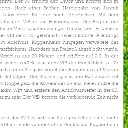
onnte. Der SV erhöhte den Druck und konnte sich in 
ohnen. Nach einer flachen Hereingabe von Jannik 
s Laios denn Ball nur noch einschieben. Mit dem 
für den VfB in die Halbzeitpause. Der Beginn der 
r beide Mannschaften weniger Torchancen. Es dauerte 
 der VfB dem Tor gefährlich nähern konnte. Allerdings 
n im Abschluss. Kuppenheim hingegen verwaltete das 
 treffsicherer. Nachdem ein Freistoß abgeblockt wurde, 
schluss aus 20 Metern und erhöhte auf 2:0. In der 
V weiter zurück, was dem VfB die Möglichkeit zu für 
Nach einem Steilpass von Robin Friedmann auf Marvin 
b Schöttgen. Der Stürmer spielte den Ball zurück auf 
m Doppelpass die Abwehr des SV aus. Meier nutze die 
xim Wirt und erzielte den Anschlusstreffer in der 83. 
r zu spät. Der VfB konnte die verbleibende Zeit nicht 
und der SV lies sich das Spielgeschehen nicht mehr 
r VfB am Ende verdient ohne Punkte aus Kuppenheim 