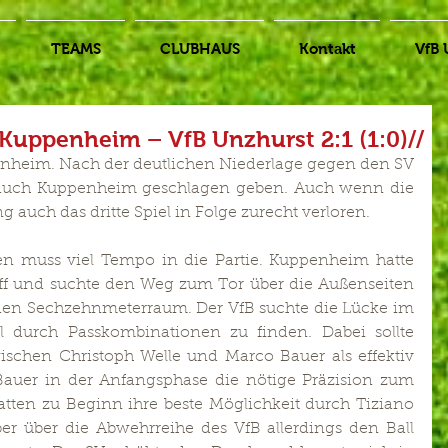
TEAMS
CLUBHAUS
Kontakt
VfB 
8 Kuppenheim – VfB Unzhurst 2:1 (1:0)//
enheim. Nach der deutlichen Niederlage gegen den SV 
 auch Kuppenheim geschlagen geben. Auch wenn die 
g auch das dritte Spiel in Folge zurecht verloren. 
en muss viel Tempo in die Partie. Kuppenheim hatte 
ff und suchte den Weg zum Tor über die Außenseiten 
den Sechzehnmeterraum. Der VfB suchte die Lücke im 
 durch Passkombinationen zu finden. Dabei sollte 
schen Christoph Welle und Marco Bauer als effektiv 
 Bauer in der Anfangsphase die nötige Präzision zum 
atten zu Beginn ihre beste Möglichkeit durch Tiziano 
r über die Abwehrreihe des VfB allerdings den Ball 