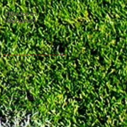
//Nix los in
//Aufgebrauchtes
Unzhurst//
Glück und ein
Endspiel, das keines
war//
Juli 2026
(1)
1 Beitrag
Juni 2026
(3)
3 Beiträge
Mai 2026
(4)
4 Beiträge
April 2026
(4)
4 Beiträge
März 2026
(5)
5 Beiträge
Dezember 2025
(5)
5 Beiträge
November 2025
(4)
4 Beiträge
Oktober 2025
(4)
4 Beiträge
September 2025
(7)
7 Beiträge
August 2025
(6)
6 Beiträge