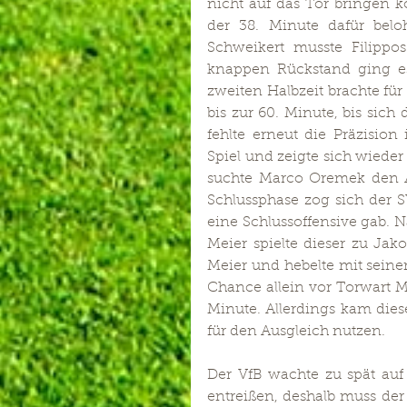
nicht auf das Tor bringen k
der 38. Minute dafür bel
Schweikert musste Filippo
knappen Rückstand ging es 
zweiten Halbzeit brachte fü
bis zur 60. Minute, bis sich
fehlte erneut die Präzisio
Spiel und zeigte sich wieder
suchte Marco Oremek den Ab
Schlussphase zog sich der S
eine Schlussoffensive gab. 
Meier spielte dieser zu Jako
Meier und hebelte mit seine
Chance allein vor Torwart Ma
Minute. Allerdings kam diese
für den Ausgleich nutzen. 
Der VfB wachte zu spät auf 
entreißen, deshalb muss de