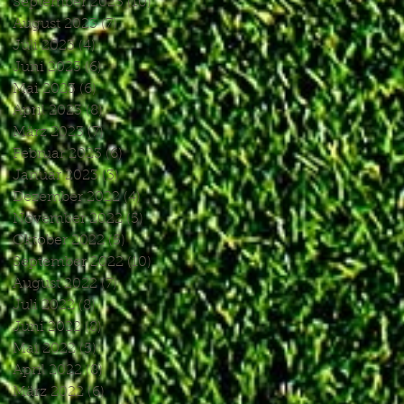
September 2023
(10)
10 Beiträge
August 2023
(7)
7 Beiträge
Juli 2023
(4)
4 Beiträge
Juni 2023
(6)
6 Beiträge
Mai 2023
(6)
6 Beiträge
April 2023
(8)
8 Beiträge
März 2023
(7)
7 Beiträge
Februar 2023
(6)
6 Beiträge
Januar 2023
(3)
3 Beiträge
Dezember 2022
(4)
4 Beiträge
November 2022
(5)
5 Beiträge
Oktober 2022
(5)
5 Beiträge
September 2022
(10)
10 Beiträge
August 2022
(7)
7 Beiträge
Juli 2022
(8)
8 Beiträge
Juni 2022
(8)
8 Beiträge
Mai 2022
(5)
5 Beiträge
April 2022
(8)
8 Beiträge
März 2022
(6)
6 Beiträge