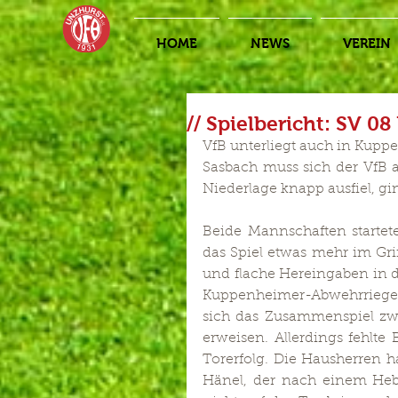
HOME
NEWS
VEREIN
// Spielbericht: SV 0
VfB unterliegt auch in Kupp
Sasbach muss sich der VfB
Niederlage knapp ausfiel, gin
Beide Mannschaften startet
das Spiel etwas mehr im Gri
und flache Hereingaben in 
Kuppenheimer-Abwehrriegel
sich das Zusammenspiel zwi
erweisen. Allerdings fehlte
Torerfolg. Die Hausherren h
Hänel, der nach einem Hebe