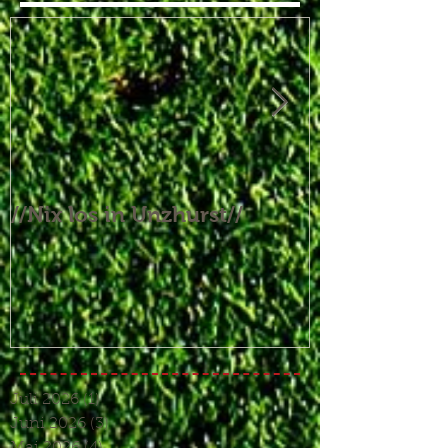
//Nix los in Unzhurst//
//Aufgebrau
ein Endspiel,
war//
Juli 2026
(1)
1 Beitrag
Juni 2026
(3)
3 Beiträge
Mai 2026
(4)
4 Beiträge