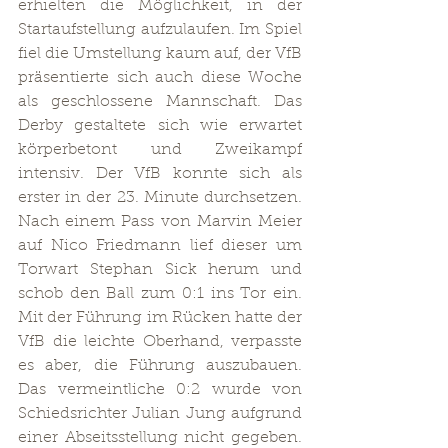
erhielten die Möglichkeit, in der 
Startaufstellung aufzulaufen. Im Spiel 
fiel die Umstellung kaum auf, der VfB 
präsentierte sich auch diese Woche 
als geschlossene Mannschaft. Das 
Derby gestaltete sich wie erwartet 
körperbetont und Zweikampf 
intensiv. Der VfB konnte sich als 
erster in der 23. Minute durchsetzen. 
Nach einem Pass von Marvin Meier 
auf Nico Friedmann lief dieser um 
Torwart Stephan Sick herum und 
schob den Ball zum 0:1 ins Tor ein. 
Mit der Führung im Rücken hatte der 
VfB die leichte Oberhand, verpasste 
es aber, die Führung auszubauen. 
Das vermeintliche 0:2 wurde von 
Schiedsrichter Julian Jung aufgrund 
einer Abseitsstellung nicht gegeben. 