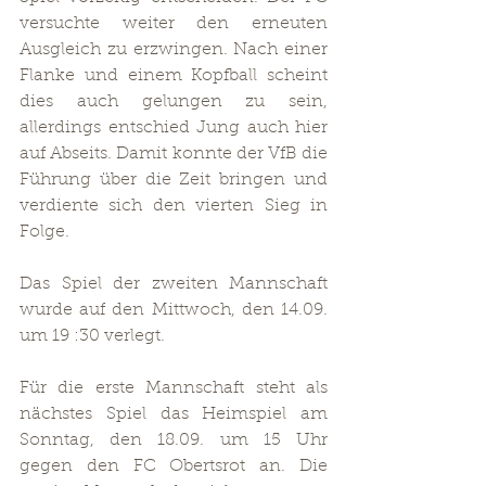
versuchte weiter den erneuten 
Ausgleich zu erzwingen. Nach einer 
Flanke und einem Kopfball scheint 
dies auch gelungen zu sein, 
allerdings entschied Jung auch hier 
auf Abseits. Damit konnte der VfB die 
Führung über die Zeit bringen und 
verdiente sich den vierten Sieg in 
Folge. 
Das Spiel der zweiten Mannschaft 
wurde auf den Mittwoch, den 14.09. 
um 19 :30 verlegt. 
Für die erste Mannschaft steht als 
nächstes Spiel das Heimspiel am 
Sonntag, den 18.09. um 15 Uhr 
gegen den FC Obertsrot an. Die 