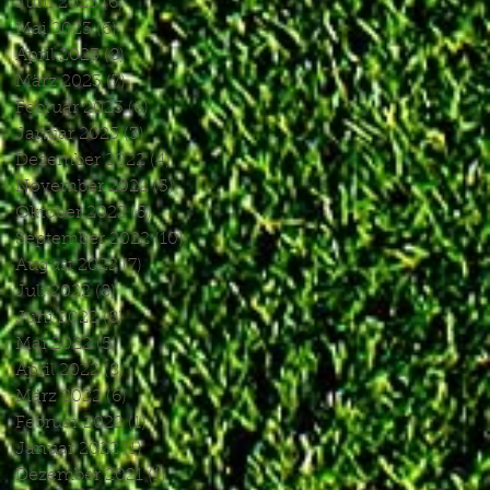
Juni 2023
(6)
6 Beiträge
Mai 2023
(6)
6 Beiträge
April 2023
(8)
8 Beiträge
März 2023
(7)
7 Beiträge
Februar 2023
(6)
6 Beiträge
Januar 2023
(3)
3 Beiträge
Dezember 2022
(4)
4 Beiträge
November 2022
(5)
5 Beiträge
Oktober 2022
(5)
5 Beiträge
September 2022
(10)
10 Beiträge
August 2022
(7)
7 Beiträge
Juli 2022
(8)
8 Beiträge
Juni 2022
(8)
8 Beiträge
Mai 2022
(5)
5 Beiträge
April 2022
(8)
8 Beiträge
März 2022
(6)
6 Beiträge
Februar 2022
(1)
1 Beitrag
Januar 2022
(1)
1 Beitrag
Dezember 2021
(1)
1 Beitrag