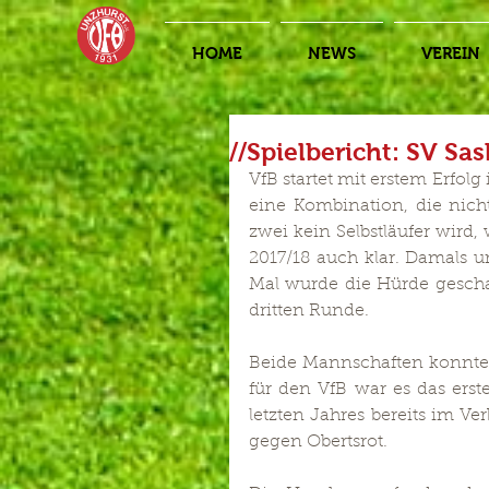
HOME
NEWS
VEREIN
//Spielbericht: SV Sa
VfB startet mit erstem Erfolg
eine Kombination, die nich
zwei kein Selbstläufer wird
2017/18 auch klar. Damals u
Mal wurde die Hürde geschaf
dritten Runde.
Beide Mannschaften konnten i
für den VfB war es das erste 
letzten Jahres bereits im Ve
gegen Obertsrot. 