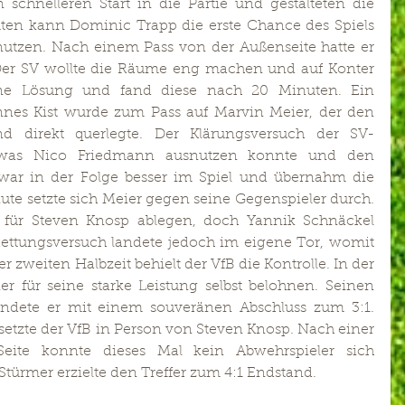
chnelleren Start in die Partie und gestalteten die 
en kann Dominic Trapp die erste Chance des Spiels 
nutzen. Nach einem Pass von der Außenseite hatte er 
 Der SV wollte die Räume eng machen und auf Konter 
ine Lösung und fand diese nach 20 Minuten. Ein 
nes Kist wurde zum Pass auf Marvin Meier, der den 
 direkt querlegte. Der Klärungsversuch der SV-
, was Nico Friedmann ausnutzen konnte und den 
 war in der Folge besser im Spiel und übernahm die 
nute setzte sich Meier gegen seine Gegenspieler durch. 
ll für Steven Knosp ablegen, doch Yannik Schnäckel 
ettungsversuch landete jedoch im eigene Tor, womit 
er zweiten Halbzeit behielt der VfB die Kontrolle. In der 
r für seine starke Leistung selbst belohnen. Seinen 
endete er mit einem souveränen Abschluss zum 3:1. 
setzte der VfB in Person von Steven Knosp. Nach einer 
eite konnte dieses Mal kein Abwehrspieler sich 
türmer erzielte den Treffer zum 4:1 Endstand. 