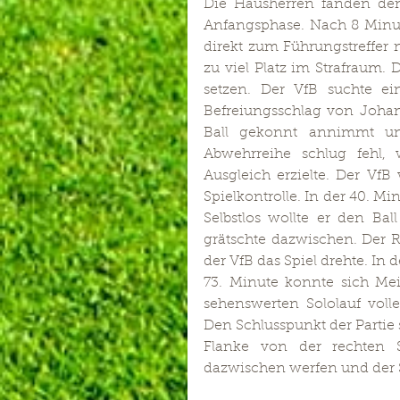
Die Hausherren fanden den s
Anfangsphase. Nach 8 Minut
direkt zum Führungstreffer 
zu viel Platz im Strafraum.
setzen. Der VfB suchte e
Befreiungsschlag von Johan
Ball gekonnt annimmt und
Abwehrreihe schlug fehl
Ausgleich erzielte. Der VfB
Spielkontrolle. In der 40. Mi
Selbstlos wollte er den Ba
grätschte dazwischen. Der R
der VfB das Spiel drehte. In d
73. Minute konnte sich Meie
sehenswerten Sololauf voll
Den Schlusspunkt der Partie 
Flanke von der rechten S
dazwischen werfen und der S