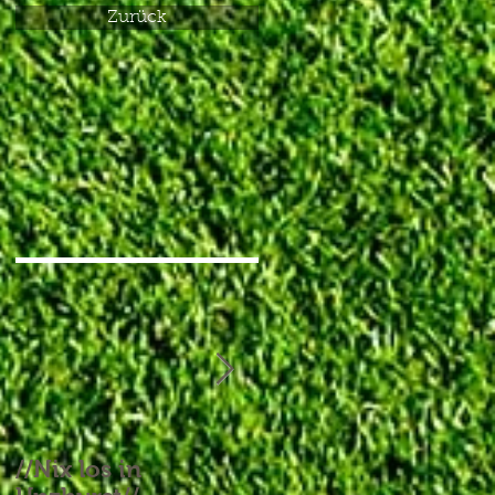
Zurück
//Nix los in
//Aufgebrauchtes