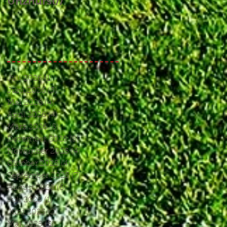
Unzhurst//
Glück und ein
Endspiel, das keines
war//
Juli 2026
(1)
1 Beitrag
Juni 2026
(3)
3 Beiträge
Mai 2026
(4)
4 Beiträge
April 2026
(4)
4 Beiträge
März 2026
(5)
5 Beiträge
Dezember 2025
(5)
5 Beiträge
November 2025
(4)
4 Beiträge
Oktober 2025
(4)
4 Beiträge
September 2025
(7)
7 Beiträge
August 2025
(6)
6 Beiträge
Juli 2025
(1)
1 Beitrag
Juni 2025
(2)
2 Beiträge
Mai 2025
(5)
5 Beiträge