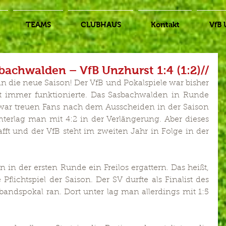
TEAMS
CLUBHAUS
Kontakt
VfB 
sbachwalden – VfB Unzhurst 1:4 (1:2)//
 in die neue Saison! Der VfB und Pokalspiele war bisher 
t immer funktionierte. Das Sasbachwalden in Runde 
, war treuen Fans nach dem Ausscheiden in der Saison 
nterlag man mit 4:2 in der Verlängerung. Aber dieses 
ft und der VfB steht im zweiten Jahr in Folge in der 
n der ersten Runde ein Freilos ergattern. Das heißt, 
Pflichtspiel der Saison. Der SV durfte als Finalist des 
rbandspokal ran. Dort unter lag man allerdings mit 1:5 