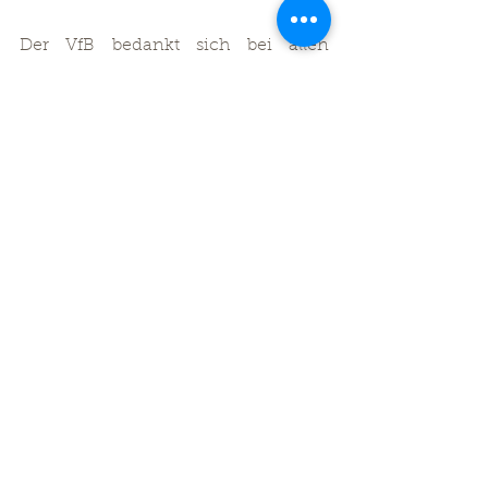
Der VfB bedankt sich bei allen 
Anwesenden, den ehemaligen 
Vorstandsmitgliedern und den 
Vertretern der Spielgemeinschaften.
Kommentare
Kommentar verfassen...